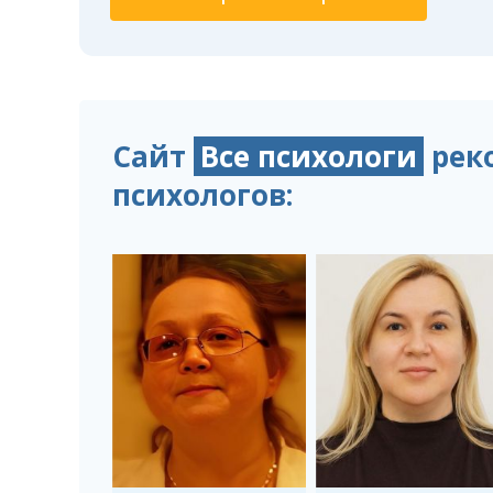
Сайт
Все психологи
рек
психологов: