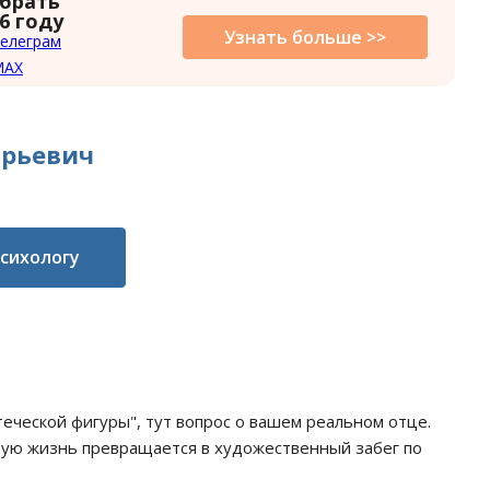
 брать
6 году
Узнать больше >>
елеграм
MAX
Юрьевич
психологу
еческой фигуры", тут вопрос о вашем реальном отце.
тую жизнь превращается в художественный забег по