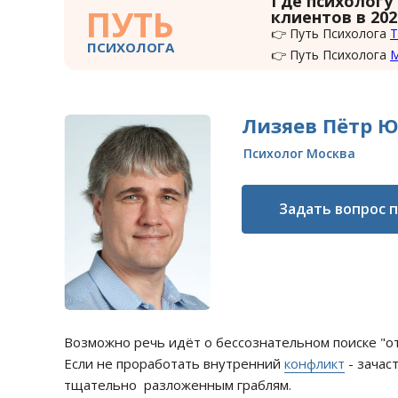
Где психологу
ПУТЬ
клиентов в 202
👉 Путь Психолога
Т
ПСИХОЛОГА
👉 Путь Психолога
Лизяев Пётр 
Психолог Москва
Задать вопрос 
Возможно речь идёт о бессознательном поиске "от
Если не проработать внутренний
конфликт
- зачас
тщательно разложенным граблям.