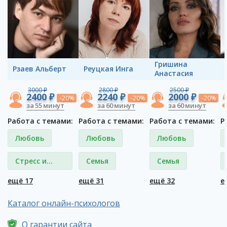
Гришина
Рзаев Альберт
Реуцкая Инга
Анастасия
3000 ₽
2800 ₽
2500 ₽
2400 ₽
2240 ₽
2000 ₽
-20%
-20%
-20%
за 55 минут
за 60 минут
за 60 минут
Работа с темами:
Работа с темами:
Работа с темами:
Р
Любовь
Любовь
Любовь
Стресс и
Семья
Семья
депрессия
ещё 17
ещё 31
ещё 32
е
Каталог онлайн-психологов
О гарантии сайта