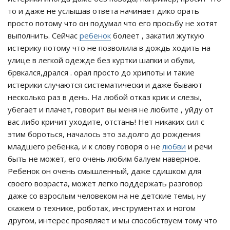
то и даже не услышав ответа начинает дико орать
просто потому что он подумал что его просьбу не хотят
выполнить. Сейчас
ребенок
болеет , закатил жуткую
истерику потому что не позволила в дождь ходить на
улице в легкой одежде без куртки шапки и обуви,
брвкался,дрался . орал просто до хрипоты и такие
истерики случаются систематически и даже бывают
несколько раз в день. На любой отказ крик и слезы,
убегает и плачет, говорит вы меня не любите , уйду от
вас либо кричит уходите, отстань! Нет никаких сил с
этим бороться, началось это за.долго до рождения
младшего ребенка, и к слову говоря о не
любви
и речи
быть не может, его очень любим балуем наверное.
Ребенок он очень смышленный, даже сдишком для
своего возраста, может легко поддержать разговор
даже со взрослым человеком на не детские темы, ну
скажем о технике, роботах, инструментах и ногом
другом, интерес проявляет и мы способствуем тому что