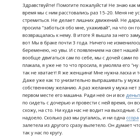
Здравствуйте! Помогите пожалуйста! Не знаю как мн
время мы с ним расстовались раз 15-20. Меня не ус
стремиться. Не делает лишних движений. Не дарил
просила "заботься обо мне, ухаживай", на что он г
возвращалась к нему. В итоге Я вышла за него заму
вот Мы в браке почти 3 года. Ничего не изменилось
беременею, но увы. И с появлением на свет нашей
вообще двигаться сам по себе, мы с дочей сами по 
плакала, я уже не то что просила, я умоляла его "н
так не хватает! Я же женщина! Мне нужна ласка и 
Даже уже как то унизительно выпрашивать у мужа 
собственному желанию. А раз желания у мужа нет за
первом месте его машина. Ради неё он и все
деньг
по сидеть с дочерью и провести с ней время, он в
схожу, на сто. Ни куда нас не водит на выходные. 
надоело. Сколько раз мы ругались, и ни одна
ссора
залетела из другого сразу вылетело. Он думает что
так у нас по кругу.