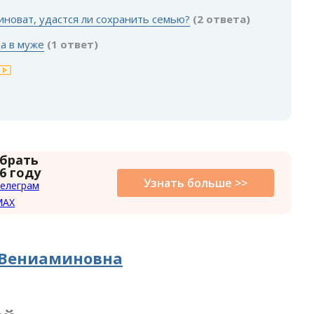
виноват, удастся ли сохранить семью?
(2 ответа)
на в муже
(1 ответ)
 брать
6 году
Узнать больше >>
елеграм
MAX
 Вениаминовна