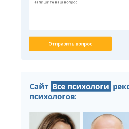
Сайт
Все психологи
рек
психологов: