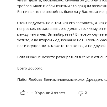
умеет делать, бесполезно. Сначала он должен это
требованиями и обвинениями это вряд ли возможно.
Вы ни на что не способны, было ли у Вас желание 
Стоит подумать не о том, как его заставить, а как
непростая, но заставить его делать то, к чему он 
между чем и чем Вы выбираете? В первом случае ес
хотите, а во втором - однозначно нет. Таким обра
Вас и осуществить можете только Вы, а не другой.
Если никак не можете разобраться в себе и отно
Всего доброго.
Пабст Любовь Вениаминовна,психолог Дрезден, ко
2
1
Хороший ответ