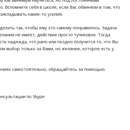
му как минимум научиться, но под постоянными
 Вспомните себя в школе, если Вас обвиняли в том, что
прикладывать какие-то усилия.
 сделать так, чтобы ему это самому понравилось. Задача
желания не имеет, действие просто тупиковое. Тогда
ть надежда, что рано или поздно получится то, что Вы
зом выбор только за Вами, но желание, которое есть у
шениях самостоятельно, обращайтесь за помощью.
нсультации по Skype