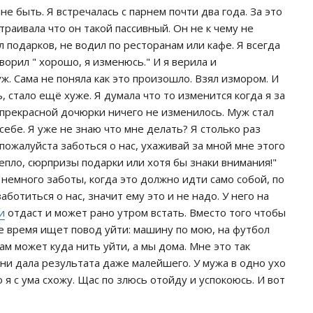
е быть. Я встречалась с парнем почти два года. За это
траивала что он такой пассивный. Он не к чему не
 подарков, не водил по ресторанам или кафе. Я всегда
оворил " хорошо, я изменюсь." И я верила и
ж. Сама не поняла как это произошло. Взял измором. И
, стало ещё хуже. Я думала что то изменится когда я за
 прекрасной дочюрки ничего не изменилось. Муж стал
себе. Я уже не знаю что мне делать? Я столько раз
у пожалуйста заботься о нас, ухаживай за мной мне этого
тепло, сюрпризы подарки или хотя бы знаки внимания!"
немного заботы, когда это должно идти само собой, по
ботиться о нас, значит ему это и не надо. У него на
и
отдаст и может рано утром встать. Вместо того чтобы
се время ищет повод уйти: машину по мою, на футбол
Сам может куда нить уйти, а мы дома. Мне это так
ни дала результата даже малейшего. У мужа в одно ухо
 я с ума схожу. Щас по злюсь отойду и успокоюсь. И вот