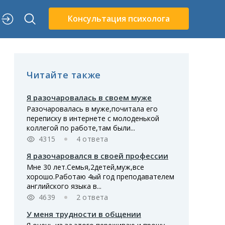
Консультация психолога
Читайте также
Я разочаровалась в своем муже
Разочаровалась в муже,почитала его
переписку в интернете с молоденькой
коллегой по работе,там были...
4315
4 ответа
Я разочаровался в своей профессии
Мне 30 лет.Семья,2детей,муж,все
хорошо.Работаю 4ый год преподавателем
английского языка в...
4639
2 ответа
У меня трудности в общении