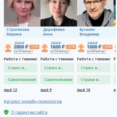
Строганова
Дорофеева
Бусахин
Марина
Анна
Владимир
3500 ₽
2000 ₽
2000 ₽
2800 ₽
1600 ₽
1600 ₽
-20%
-20%
-20%
за 50 минут
за 50 минут
за 60 минут
Работа с темами:
Работа с темами:
Работа с темами:
Р
Стресс и
Стресс и
Стресс и
депрессия
депрессия
депрессия
Самопознание
Самопознание
Страхи и
фобии
ещё 12
ещё 9
ещё 16
е
Каталог онлайн-психологов
О гарантии сайта