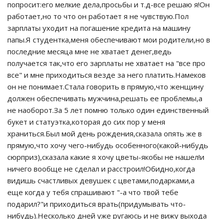
попросит:его мелкие дела,просьбы и т.д-все решаю я!Он
работает,но то что он работает я не чувствую.Пол
зарплаты уходит на погашение кредита на машину
папы.Я студентка,меня обеспечивают мои родители,но в
последние месяца мне не хватает денег,ведь
получается так,что его зарплаты не хватает на "все про
все" и мне приходиться везде за него платить.Намеков
он не понимает.Стала говорить в прямую,что женщину
должен обеспечивать мужчина,решать ее проблемы,а
не наоборот.За 5 лет помню только один единственный
букет и статуэтка,которая до сих пор у меня
храниться.Был мой день рождения,сказала опять же в
прямую,что хочу чего-нибудь особенного(какой-нибудь
сюрприз),сказала какие я хочу цветы-якобы не нашел!и
ничего вообще не сделал и расстроил!Обидно,когда
видишь счастливых девушек с цветами,подарками,а
еще когда у тебя спрашивают "-а что твой тебе
подарил?"и приходиться врать(придумывать что-
нибудь).Несколько дней уже ругаюсь и не вижу выхода