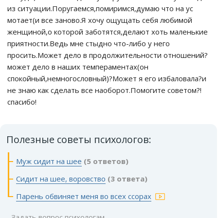
из ситуации.Поругаемся,помиримся,думаю что на ус
мотает(и все заново.Я хочу ощущать себя любимой
женщиной,о которой заботятся,делают хоть маленькие
приятности.Ведь мне стыдно что-либо у него
просить.Может дело в продолжительности отношений?
может дело в наших темпераментах(он
спокойный,немногословный)?Может я его избаловала?и
не знаю как сделать все наоборот.Помогите советом?!
спасибо!
Полезные советы психологов:
Муж сидит на шее
(5 ответов)
Сидит на шее, воровство
(3 ответа)
Парень обвиняет меня во всех ссорах
Задать вопрос психологам