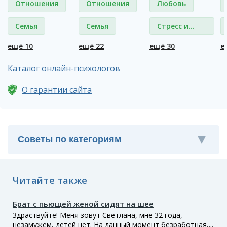
Отношения
Отношения
Любовь
Семья
Семья
Стресс и
депрессия
ещё 10
ещё 22
ещё 30
е
Каталог онлайн-психологов
О гарантии сайта
Читайте также
Брат с пьющей женой сидят на шее
Здраствуйте! Меня зовут Светлана, мне 32 года,
незамужем, детей нет. На данный момент безработная,...