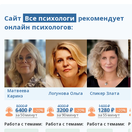
Сайт
Все психологи
рекомендует
онлайн психологов:
Матвеева
Логунова Ольга
Спикер Злата
Каринэ
8000 ₽
4000 ₽
1600 ₽
6400 ₽
3200 ₽
1280 ₽
-20%
-20%
-20%
за 50 минут
за 90 минут
за 55 минут
Работа с темами:
Работа с темами:
Работа с темами:
Р