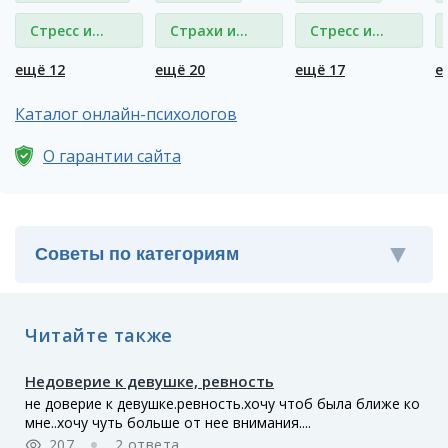
Стресс и
Страхи и
Стресс и
депрессия
фобии
депрессия
ещё 12
ещё 20
ещё 17
е
Каталог онлайн-психологов
О гарантии сайта
Читайте также
Недоверие к девушке, ревность
не доверие к девушке.ревность.хочу чтоб была ближе ко
мне..хочу чуть больше от нее внимания....
207
2 ответа