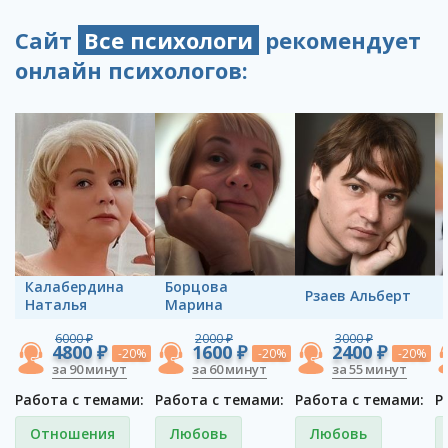
Сайт
Все психологи
рекомендует
онлайн психологов:
Калабердина
Борцова
Рзаев Альберт
Наталья
Марина
6000 ₽
2000 ₽
3000 ₽
4800 ₽
1600 ₽
2400 ₽
-20%
-20%
-20%
за 90 минут
за 60 минут
за 55 минут
Работа с темами:
Работа с темами:
Работа с темами:
Р
Отношения
Любовь
Любовь