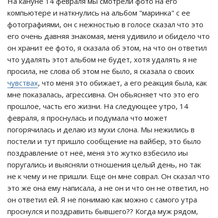
На кануне 14 февраля мы смотрели фото на его
компьютере и наткнулись на альбом "маринка" с ее
фотографиями, он с нежностью в голосе сказал что это
его очень давняя знакомая, меня удивило и обидело что
он хранит ее фото, я сказала об этом, на что он ответил
что удалять этот альбом не будет, хотя удалять я не
просила, не слова об этом не было, я сказала о своих
чувствах
, что меня это обижает, а его реакция была, как
мне показалась, агрессивна. Он обьясняет что это его
прошлое, часть его жизни. На следующее утро, 14
февраля, я проснулась и подумала что может
погорячилась и делаю из мухи слона. Мы нежились в
постели и тут пришло сообщение на вайбер, это было
поздравление от неё, меня это жутко взбесило иы
поругались и выясняли отношения целый день, но так
не к чему и не пришли. Еще он мне соврал. Он сказал что
это же она ему написала, а не он и что он не ответил, но
он ответил ей. Я не понимаю как можно с самого утра
проснулся и поздравить бывшего?? Когда муж рядом,