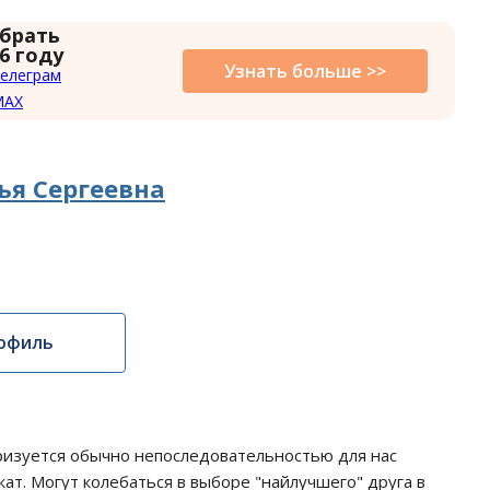
 брать
6 году
Узнать больше >>
елеграм
MAX
ья Сергеевна
офиль
изуется обычно непоследовательностью для нас
ат. Могут колебаться в выборе "найлучшего" друга в