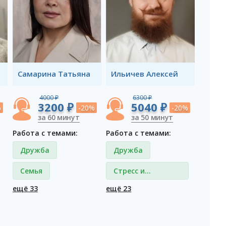
Самарина Татьяна
Ильичев Алексей
4000 ₽
6300 ₽
3200 ₽
5040 ₽
%
-20%
-20%
за 60 минут
за 50 минут
Работа с темами:
Работа с темами:
Дружба
Дружба
Семья
Стресс и
депрессия
ещё 33
ещё 23