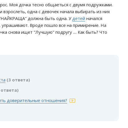
прос. Моя дочка тесно общаеться с двумя подружками.
и взрослеть, одна с девочек начала выбирать из них
а "НАЙКРАЩА" должна быть одна. У
детей
начался
т, упрашивают. Вроде пошло все на примирение. На
ка снова ищет "Лучшую" подругу .... Как быть? Что
:
ста
(3 ответа)
 ответа)
роить доверительные отношения?