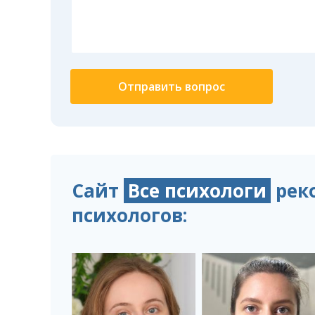
Сайт
Все психологи
рек
психологов: