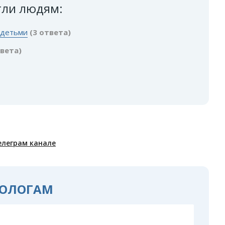
гли людям:
 детьми
(3 ответа)
твета)
елеграм канале
ОЛОГАМ