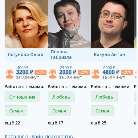
Попова
Логунова Ольга
Вакула Антон
Габриэла
4000 ₽
2500 ₽
6000 ₽
3200 ₽
2000 ₽
4800 ₽
-20%
-20%
-20%
за 90 минут
за 50 минут
за 50 минут
Работа с темами:
Работа с темами:
Работа с темами:
Р
Отношения
Любовь
Любовь
Семья
Семья
Семья
ещё 22
ещё 17
ещё 25
е
Каталог онлайн-психологов