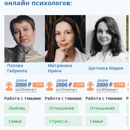
онлайн психологов:
Попова
Митрякина
Щеткина Мария
Габриэла
Ирина
2500 ₽
2500 ₽
2500 ₽
2000 ₽
2000 ₽
2000 ₽
-20%
-20%
-20%
за 50 минут
за 50 минут
за 60 минут
Работа с темами:
Работа с темами:
Работа с темами:
Р
Любовь
Отношения
Отношения
Семья
Стресс и
Семья
депрессия