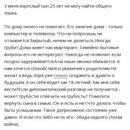
У меня взрослый сын 25 лет не могу найти общего
языка.
По дому ничего не помогает. Его занятие дома - только
компьютер и телевизор. Что ни попросишь не
отзывается.Закрытый, ничем не делиться..Иногда
грубит.Дома живет как квартирант. Семейно-бытовые
вопросы его не интересуют. Никогда не позвонит если
поздно задерживается.А на наши звонки обижается. А
нам хочется спокойствия и уважения к родителям.Не
женат а ведь пора уже
семью
создавать и думать о
будущем. А он себя ведет как 18-летний. Как мне себя
вести?Если дипломатический разговор не получается -
может грубостю отвечать на грубость? Помогите
вернуть сына в семью. Он и есть и нет.Что делать чтобы
быть услышаным. Такое депресивное состояние уже
давно. И если что либо не по его- обида надолго (тихая
война).