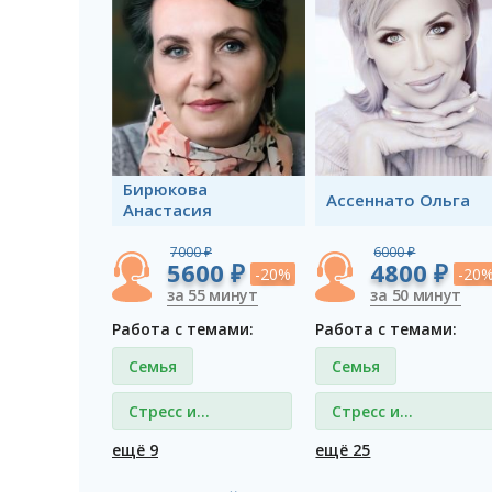
Бирюкова
Ассеннато Ольга
Анастасия
7000 ₽
6000 ₽
5600 ₽
4800 ₽
-20%
-20
за 55 минут
за 50 минут
Работа с темами:
Работа с темами:
Семья
Семья
Стресс и
Стресс и
депрессия
депрессия
ещё 9
ещё 25