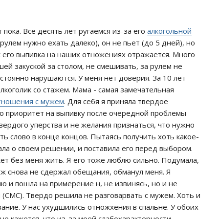
 пока. Все десять лет ругаемся из-за его
алкогольной
 рулем нужно ехать далеко), он не пьет (до 5 дней), но
ак его выпивка на наших отножениях отражается. Много
шей закуской за столом, не смешивать, за рулем не
остоянно нарушаются. У меня нет доверия. За 10 лет
алкоголик со стажем. Мама - самая замечательная
тношения с мужем
. Для себя я приняла твердое
го приоритет на выпивку после очередной проблемы
твердого уперства и не желания признаться, что нужно
ать слово в конце концов. Пытаясь получить хоть какое-
зала о своем решении, и поставила его перед выбором.
жет без меня жить. Я его тоже люблю сильно. Подумала,
Муж снова не сдержал обещания, обманул меня. Я
ю и пошла на примерение н, не извинясь, но и не
 (СМС). Твердо решила не разговарвать с мужем. Хоть и
вание. У нас ухудшились отножхения в спальне. У обоих
мне кажется, что из-за моей слабохарактерности