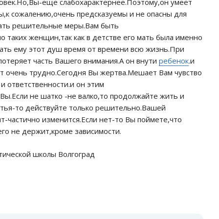
овек.Но,Вы-еще слабохарактернее.Поэтому,он умеет
Вы,к сожалению,очень предсказуемы и не опасны для
мать решительные меры.Вам быть
 таких женщин,так как в детстве его мать была именно
елать ему этот душ время от времени всю жизнь.При
потеряет часть Вашего внимания.А он внути
ребенок
.и
ет очень трудно.Сегодня Вы жертва.Мешает Вам чувство
 и ответственности.и он этим
Вы.Если не шатко -не валко,то продолжайте жить и
астья-то действуйте только решительно.Вашей
нт-частично изменится.Если нет-то Вы поймете,что
чего не держит,кроме зависимости.
тической школы Волгоград