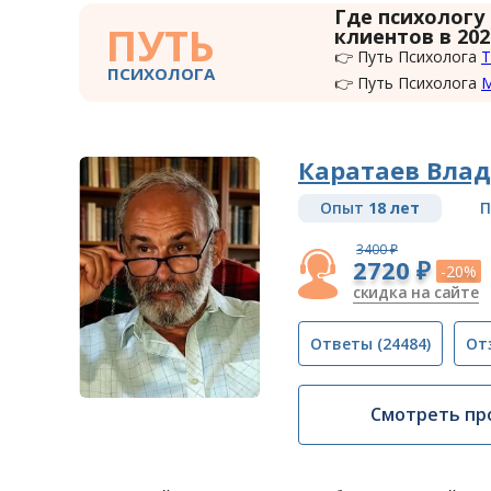
Где психологу
ПУТЬ
клиентов в 202
👉 Путь Психолога
Т
ПСИХОЛОГА
👉 Путь Психолога
Каратаев Вла
Опыт
18 лет
П
3400 ₽
2720 ₽
-20%
скидка на сайте
Ответы
(24484)
От
Смотреть пр