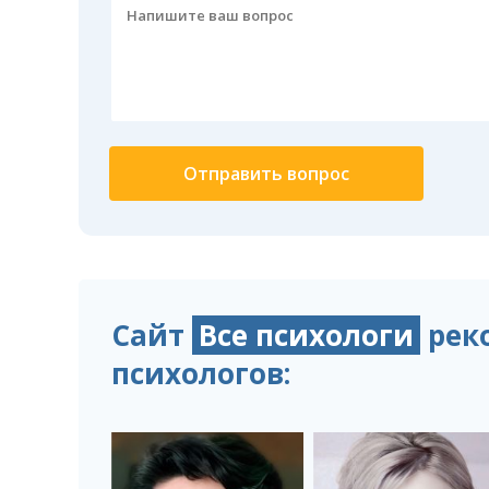
Сайт
Все психологи
рек
психологов: