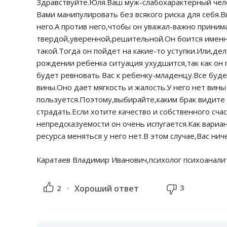
Здравствуйте.Юля.Ваш муж-слабохарактерный чел
Вами манипулировать без всякого риска для себя.
него.А против него,чтобы он уважал-важно прини
твердой,уверенной,решительной.Он боится именно
такой.Тогда он пойдет на какие-то уступки.Или,д
рождении ребенка ситуация ухудшится,так как он 
будет ревновать Вас к ребенку-младенцу.Все буд
вины.Оно дает мягкость и жалость.У него нет вины
пользуется.Поэтому,выбирайте,каким брак видите 
страдать.Если хотите качество и собственного сч
непредсказуемости он очень испугается.Как вариа
ресурса меняться у него нет.В этом случае,Вас ни
Каратаев Владимир Иванович,психолог психоанали
3
2
Хороший ответ