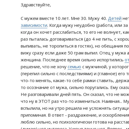
Здравствуйте,
С мужем вместе 10 лет. Мне 30. Мужу 40.
Детей
нет
зависимости
. Когда мужу неудобно (работа, или за
когда он хочет расслабиться, то его не волнует, к
раз пыталась договариваться (до 4 не пить, с хоро
выпивать, не торопиться в гостях), но обещания п
вижу сразу если даже 50 грам выпил. Отец у мужа 
женщина. Последнее время сильно испортились
о
решение, что не хочу
семью
с мужчиной, у которо
(перепил сильно с последствиями) и (главное) его 
что-то менять, какае-то себе рамки ставить, держ
то осознание от мужа, сильно поругались. Ему ска
Не разговаривали дней пять. Он сказал, что не мо
что ну в ЭТОТ раз что-то измениться. Наивная... 
вспылила, но на утро решила не усложнять ситуаци
припоминая. В ответ - раздражение, и оскорбления
люблю сильно, но психологически готова на расста
(думаю) нет интереса. У меня точно нет. Вопрос - 