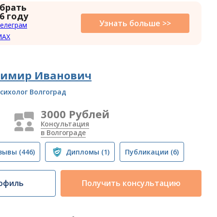
 брать
6 году
Узнать больше >>
елеграм
MAX
димир Иванович
сихолог Волгоград
3000 Рублей
Консультация
в Волгограде
зывы
(446)
Дипломы
(1)
Публикации
(6)
офиль
Получить консультацию