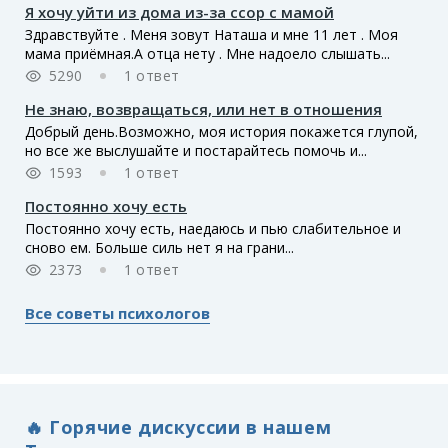
Я хочу уйти из дома из-за ссор с мамой
Здравствуйте . Меня зовут Наташа и мне 11 лет . Моя
мама приёмная.А отца нету . Мне надоело слышать...
5290
1 ответ
Не знаю, возвращаться, или нет в отношения
Добрый день.Возможно, моя история покажется глупой,
но все же выслушайте и постарайтесь помочь и...
1593
1 ответ
Постоянно хочу есть
Постоянно хочу есть, наедаюсь и пью слабительное и
сново ем. Больше силь нет я на грани...
2373
1 ответ
Все советы психологов
🔥 Горячие дискуссии в нашем