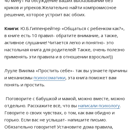
40 минут на обсуждение ваших высказываний без
криков и упреков.Желательно найти компромиссное
решение, которое устроит вас обоих.
Книги:
Ю.Б.Гиппенрейтер «Общаться с ребенком как?»,
в книге есть 10 правил- обратите внимание, а также,
активное слушание! Читается легко и понятно- это
настольная книга для родителей! Также, очень полезно
применять эти правила и в отношении взрослых!))
Лууле Виилма «Простить себе»- так вы узнаете причины
и механизмы
психосоматики
, эта книга поможет вам
понять и простить.
Поговорите с бабушкой и мамой, можно вместе, можно
отдельно. Расскажите всё, что вы
написали психологу
.
Говорите о своих чувствах, о том, как вам обидно и
горько. Если вас не услышат- напишите письмо.
Обязательно говорите!! Установите дома правила,