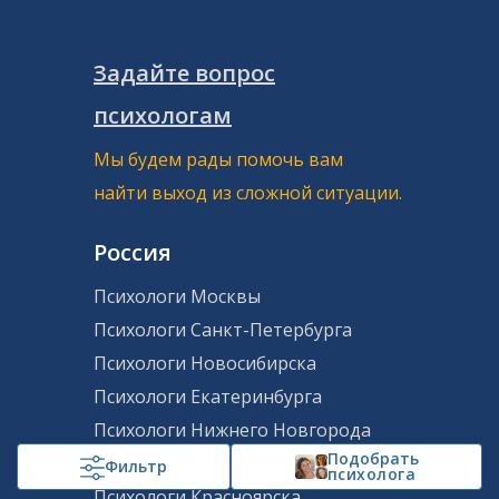
Гарантии от сообщества «Все
психологи»
Задайте вопрос
психологам
Мы гарантируем качество предоставляемых услуг.
Если консультация не удовлетворила ваши
Мы будем рады помочь вам
ожидания или выбранный психолог вам не
найти выход из сложной ситуации.
подходит, мы обеспечим замену специалиста или
возврат средств. Мы стремимся обеспечить
надежность и безопасность каждого клиента.
Россия
Психологи Москвы
Психологи Санкт-Петербурга
Психологи Новосибирска
Психологи Екатеринбурга
Психологи Нижнего Новгорода
Подобрать
Психологи Казани
Фильтр
психолога
Психологи Красноярска