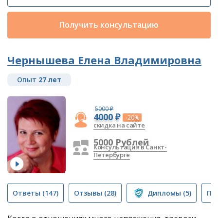
Получить консультацию
Чернышева Елена Владимировна
Опыт
27 лет
5000 ₽
4000 ₽
-20%
скидка на сайте
5000 Рублей
Консультация в Санкт-
Петербурге
Ответы
(147)
Отзывы
(28)
Дипломы
(5)
Пу