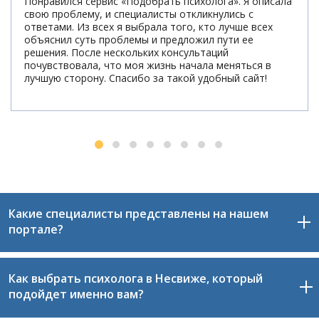
Понравился сервис «Подобрать психолога». Я описала
свою проблему, и специалисты откликнулись с
ответами. Из всех я выбрала того, кто лучше всех
объяснил суть проблемы и предложил пути ее
решения. После нескольких консультаций
почувствовала, что моя жизнь начала меняться в
лучшую сторону. Спасибо за такой удобный сайт!
Какие специалисты представлены на нашем
портале?
Как выбрать психолога в Несвиже, который
На нашем сайте размещены только проверенные и
подойдет именно вам?
квалифицированные специалисты Несвижи,
являющиеся членами сообщества «Все психологи».