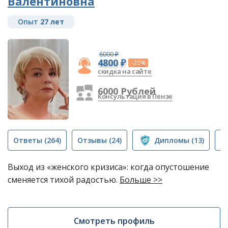
Валентиновна
Опыт
27 лет
6000 ₽
4800 ₽
-20%
скидка на сайте
6000 Рублей
Консультация в Пензе
Ответы
(264)
Отзывы
(24)
Дипломы
(13)
П
Выход из «женского кризиса»: когда опустошение
сменяется тихой радостью.
Больше >>
Смотреть профиль