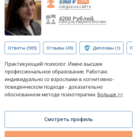
3360 ₽
-20%
скидка на сайте
4200 Рублей
Консультация в Москве
Ответы
(565)
Отзывы
(45)
Дипломы
(1)
Пу
Практикующий психолог. Имею высшее
профессиональное образование. Работаю
индивидуально со взрослыми в когнитивно-
поведенческом подходе - доказательно
обоснованном методе психотерапии.
Больше >>
Смотреть профиль