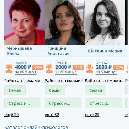
Чернышева
Гришина
Щеткина Мария
Елена
Анастасия
5000 ₽
2500 ₽
2500 ₽
4000 ₽
2000 ₽
2000 ₽
-20%
-20%
-20%
за 60 минут
за 60 минут
за 60 минут
Работа с темами:
Работа с темами:
Работа с темами:
Р
Семья
Семья
Семья
Стресс и
Стресс и
Стресс и
депрессия
депрессия
депрессия
ещё 25
ещё 32
ещё 25
е
Каталог онлайн-психологов