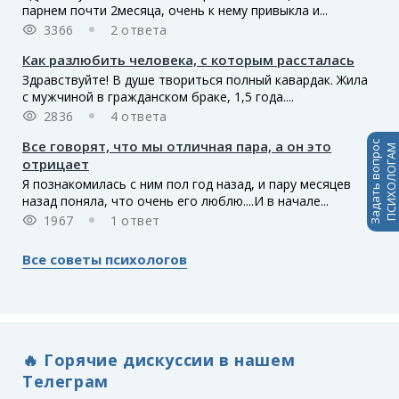
парнем почти 2месяца, очень к нему привыкла и...
3366
2 ответа
Как разлюбить человека, с которым рассталась
Здравствуйте! В душе твориться полный кавардак. Жила
с мужчиной в гражданском браке, 1,5 года....
2836
4 ответа
Все говорят, что мы отличная пара, а он это
Задать вопрос
ПСИХОЛОГАМ
отрицает
Я познакомилась с ним пол год назад, и пару месяцев
назад поняла, что очень его люблю....И в начале...
1967
1 ответ
Все советы психологов
🔥 Горячие дискуссии в нашем
Телеграм