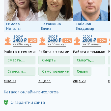
Римова
Татанкина
Кабанов
Наталья
Елена
Владимир
3000 ₽
3000 ₽
2500 ₽
2400 ₽
2400 ₽
2000 ₽
-20%
-20%
-20%
за 60 минут
за 50 минут
за 50 минут
Работа с темами:
Работа с темами:
Работа с темами:
Р
Смерть,
Смерть,
Смерть,
потеря
потеря
потеря
Стресс и
Самопознание
Семья
близкого
близкого
близкого
депрессия
ещё 37
ещё 11
ещё 29
е
Каталог онлайн-психологов
О гарантии сайта