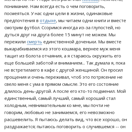
понимание. Нам всегда есть о чем поговорить,
посмеяться. У нас одни цели в жизни, одинаковые
предпочтения в
отдыхе
, мы читаем одни книги и вместе
смотрим футбол. Ссоримся иногда из-за глупостей, но
дуться друг на друга более 15 минут не можем. Мы
пережили
смерть
единственной доченьки. Мы вместе
выкарабкиваемся из этого кошмара, вернее муж меня
тащит из болота отчаяния, а я стараюсь окружить его
еще большей заботой и вниманием... Так думала я, пока
не встретилаего в кафе с другой женщиной. Он просил
прощения и очень переживал, чтоб это потрясение не
свело меня с ума в прямом смысле. Это его состояние
длилось день-другой. А после его кто-то подменил. Мой
единственный, самый лучший, самый хороший стал
холодным, невнимательным ко мне, мы почти не
говорим, любовью не занимаемся, его невозможно
расшевелить. Я пытаюсь делать вид, что все хорошо, он
раздражается; пытаюсь поговорить о случившемся -- он