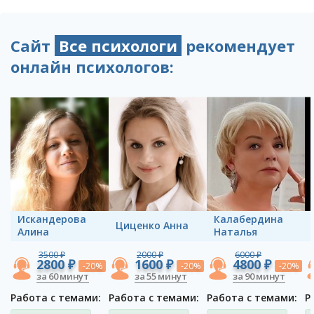
Сайт
Все психологи
рекомендует
онлайн психологов:
Искандерова
Калабердина
Циценко Анна
Алина
Наталья
3500 ₽
2000 ₽
6000 ₽
2800 ₽
1600 ₽
4800 ₽
-20%
-20%
-20%
за 60 минут
за 55 минут
за 90 минут
Работа с темами:
Работа с темами:
Работа с темами:
Р