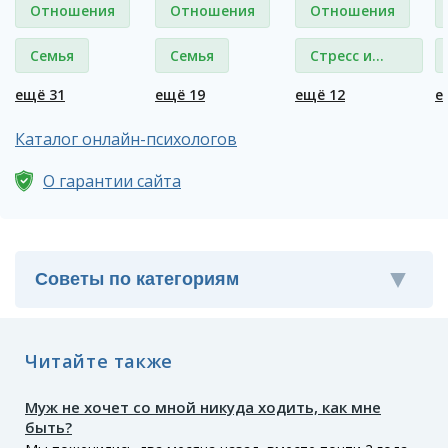
Отношения
Отношения
Отношения
Семья
Семья
Стресс и
депрессия
ещё 31
ещё 19
ещё 12
е
Каталог онлайн-психологов
О гарантии сайта
Читайте также
Муж не хочет со мной никуда ходить, как мне
быть?