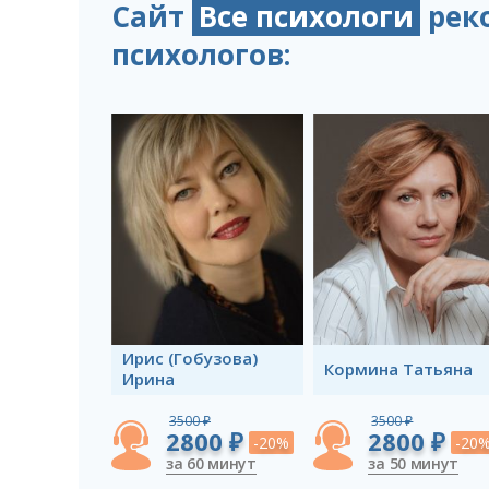
Сайт
Все психологи
рек
психологов:
Ирис (Гобузова)
Кормина Татьяна
Ирина
3500 ₽
3500 ₽
2800 ₽
2800 ₽
-20%
-20
за 60 минут
за 50 минут