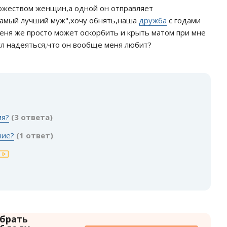
ножеством женщин,а одной он отправляет
 самый лучший муж",хочу обнять,наша
дружба
с годами
меня же просто может оскорбить и крыть матом при мне
ысл надеяться,что он вообще меня любит?
:
мя?
(3 ответа)
ние?
(1 ответ)
 брать