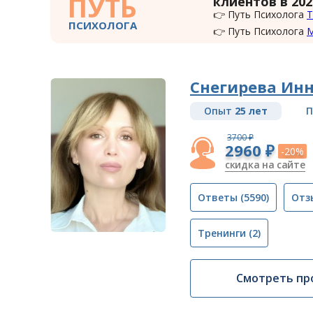
ПУТЬ
клиентов в 202
👉 Путь Психолога
Т
ПСИХОЛОГА
👉 Путь Психолога
Снегирева Ин
Опыт
25 лет
П
3700 ₽
2960 ₽
-20%
скидка на сайте
Ответы
(5590)
Отз
Тренинги
(2)
Смотреть пр