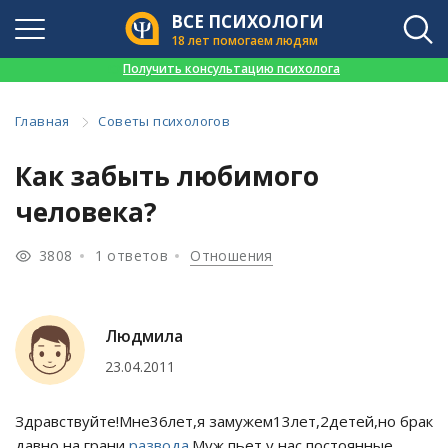
ВСЕ ПСИХОЛОГИ
18 лет помогаем людям
👉
Получить консультацию психолога
Главная
Советы психологов
Как забыть любимого
человека?
3808
1 ответов
Отношения
Людмила
23.04.2011
Здравствуйте!Мне36лет,я замужем13лет,2детей,но брак
давно на грани
развода
.Муж пьет,у нас постоянные