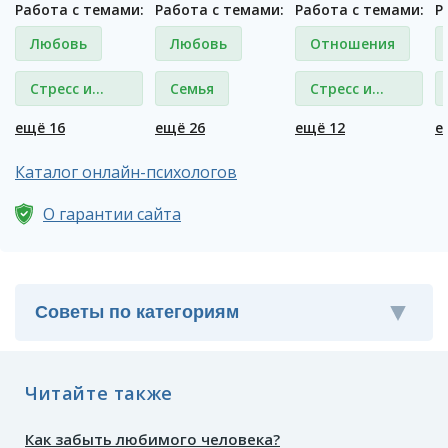
Работа с темами:
Работа с темами:
Работа с темами:
Р
Любовь
Любовь
Отношения
Стресс и
Семья
Стресс и
депрессия
депрессия
ещё 16
ещё 26
ещё 12
е
Каталог онлайн-психологов
О гарантии сайта
Читайте также
Как забыть любимого человека?