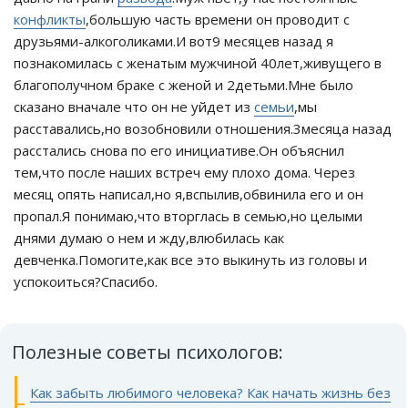
конфликты
,большую часть времени он проводит с
друзьями-алкоголиками.И вот9 месяцев назад я
познакомилась с женатым мужчиной 40лет,живущего в
благополучном браке с женой и 2детьми.Мне было
сказано вначале что он не уйдет из
семьи
,мы
расставались,но возобновили отношения.3месяца назад
расстались снова по его инициативе.Он объяснил
тем,что после наших встреч ему плохо дома. Через
месяц опять написал,но я,вспылив,обвинила его и он
пропал.Я понимаю,что вторглась в семью,но целыми
днями думаю о нем и жду,влюбилась как
девченка.Помогите,как все это выкинуть из головы и
успокоиться?Спасибо.
Полезные советы психологов:
Как забыть любимого человека? Как начать жизнь без