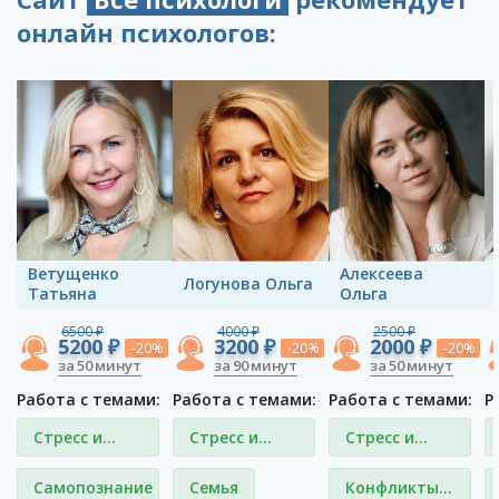
онлайн психологов:
Ветущенко
Алексеева
Логунова Ольга
Татьяна
Ольга
6500 ₽
4000 ₽
2500 ₽
5200 ₽
3200 ₽
2000 ₽
-20%
-20%
-20%
за 50 минут
за 90 минут
за 50 минут
Работа с темами:
Работа с темами:
Работа с темами:
Р
Стресс и
Стресс и
Стресс и
депрессия
депрессия
депрессия
Самопознание
Семья
Конфликты