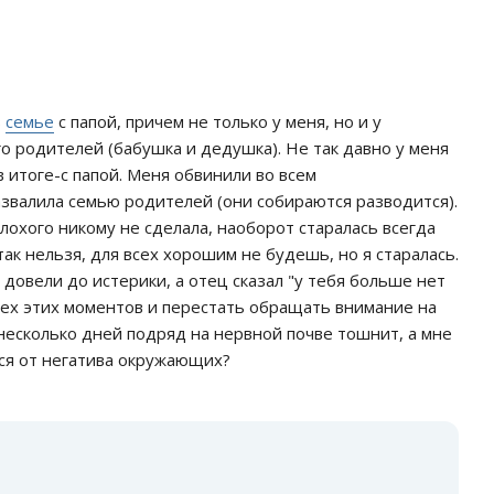
в
семье
с папой, причем не только у меня, но и у
о родителей (бабушка и дедушка). Не так давно у меня
 итоге-с папой. Меня обвинили во всем
 развалила семью родителей (они собираются разводится).
 плохого никому не сделала, наоборот старалась всегда
так нельзя, для всех хорошим не будешь, но я старалась.
 довели до истерики, а отец сказал "у тебя больше нет
 всех этих моментов и перестать обращать внимание на
 несколько дней подряд на нервной почве тошнит, а мне
ься от негатива окружающих?
: