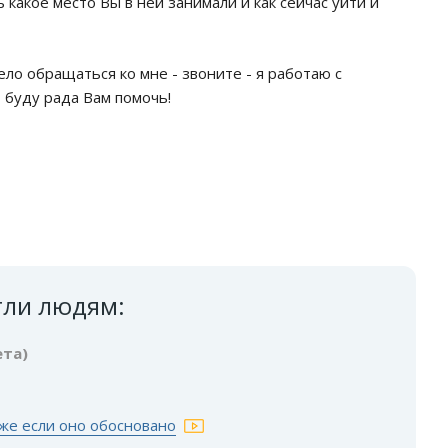
какое место Вы в ней занимали и как сейчас уйти и
ло обращаться ко мне - звоните - я работаю с
буду рада Вам помочь!
гли людям:
ета)
же если оно обосновано