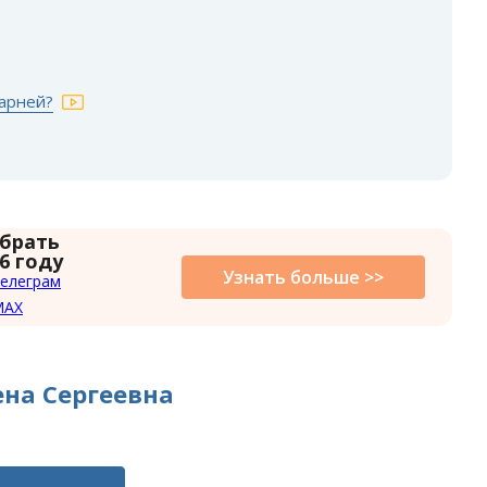
парней?
 брать
6 году
Узнать больше >>
елеграм
MAX
на Сергеевна