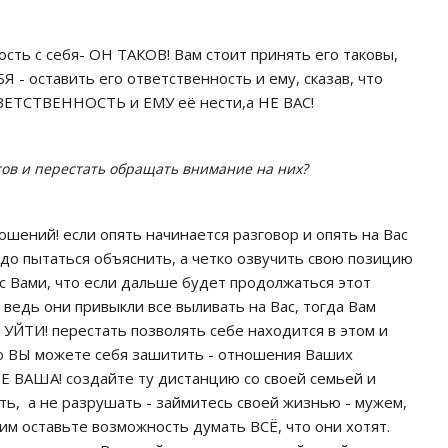
сть с себя- ОН ТАКОВ! Вам стоит принять его таковы,
 - оставить его ответственность и ему, сказав, что
ВЕТСТВЕННОСТЬ и ЕМУ её нести,а НЕ ВАС!
тов и перестать обращать внимание на них?
ошений! если опять начинается разговор и опять на Вас
о пытаться объяснить, а четко озвучить свою позицию
 с Вами, что если дальше будет продолжаться этот
ведь они привыкли все выливать на Вас, тогда Вам
 УЙТИ! перестать позволять себе находится в этом и
что ВЫ можете себя зашитить - отношения Ваших
НЕ ВАША! создайте ту дистанцию со своей семьей и
ть, а не разрушать - займитесь своей жизнью - мужем,
 им оставьте возможность думать ВСЁ, что они хотят.