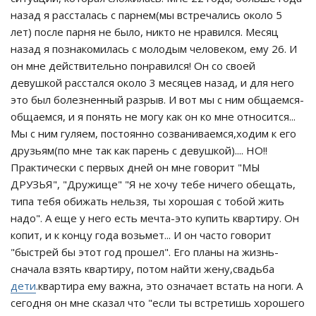
назад я рассталась с парнем(мы встречались около 5
лет) после парня не было, никто не нравился. Месяц
назад я познакомилась с молодым человеком, ему 26. И
он мне действительно понравился! Он со своей
девушкой расстался около 3 месяцев назад, и для него
это был болезненный разрыв. И вот мы с ним общаемся-
общаемся, и я понять не могу как он ко мне относится...
Мы с ним гуляем, постоянно созваниваемся,ходим к его
друзьям(по мне так как парень с девушкой).... НО!!
Практически с первых дней он мне говорит "МЫ
ДРУЗЬЯ", "Дружище" "Я не хочу тебе ничего обещать,
типа тебя обижать нельзя, ты хорошая с тобой жить
надо". А еще у него есть мечта-это купить квартиру. Он
копит, и к концу года возьмет... И он часто говорит
"быстрей бы этот год прошел". Его планы на жизнь-
сначала взять квартиру, потом найти жену,свадьба
дети
.квартира ему важна, это означает встать на ноги. А
сегодня он мне сказал что "если ты встретишь хорошего