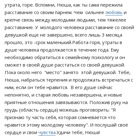
утрата, горе. Вспомни, Нюша, как ты сама пережила
расставание со своим парнем. Чем сильнее
любовь
и
крепче связь между молодыми людьми, тем тяжелее
расставание. У молодого человека расставание со своей
девушкой еще не завершено, всего лишь 3 месяца
прошло, это -срок маленький.Работа горя, утраты в
душе человека продолжается в течение года. Ему
необходимо обратиться к семейному психологу и он
сможет в своей душе расстаться со своей девушкой.
Пока около него "место" занято этой девушкой. Тебе,
Нюша, набраться терпения и продолжать встречаться с
ним, если он тебе нравится. В его душе сейчас
непонятно, и старая любовь незавершена, и новые
приятные отношения завязываются. Положив руку на
грудь (область сердца) можешь проговорить: "Я
признаю ту часть себя, которая сомневается что
нравится этому молодому человеку". И послушай своё
сердце и свои
чувства
.Удачи тебе, Нюша!