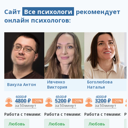
Сайт
Все психологи
рекомендует
онлайн психологов:
Ивченко
Боголюбова
Вакула Антон
Виктория
Наталья
6000 ₽
6500 ₽
4000 ₽
4800 ₽
5200 ₽
3200 ₽
-20%
-20%
-20%
за 50 минут
за 50 минут
за 50 минут
Работа с темами:
Работа с темами:
Работа с темами:
Р
Любовь
Любовь
Любовь