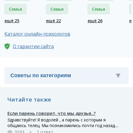
Семья
Семья
Семья
ещё 25
ещё 22
ещё 26
е
Каталог онлайн-психологов
О гарантии сайта
Читайте также
Если парень говорит, что мы друзья..?
Здравствуйте! Я водолей , а парень с которым я
общаюсь телец. Мы познакомились почти год назад....
3293
1 ответ