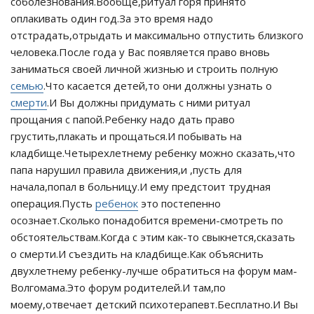
соболезнования.Вообще,ритуал горя принято
оплакивать один год.За это время надо
отстрадать,отрыдать и максимально отпустить близкого
человека.После года у Вас появляется право вновь
заниматься своей личной жизнью и строить полную
семью
.Что касается детей,то они должны узнать о
смерти
.И Вы должны придумать с ними ритуал
прощания с папой.Ребенку надо дать право
грустить,плакать и прощаться.И побывать на
кладбище.Четырехлетнему ребенку можно сказать,что
папа нарушил правила движения,и ,пусть для
начала,попал в больницу.И ему предстоит трудная
операция.Пусть
ребенок
это постепенно
осознает.Сколько понадобится времени-смотреть по
обстоятельствам.Когда с этим как-то свыкнется,сказать
о смерти.И съездить на кладбище.Как объяснить
двухлетнему ребенку-лучше обратиться на форум мам-
Волгомама.Это форум родителей.И там,по
моему,отвечает детский психотерапевт.Бесплатно.И Вы