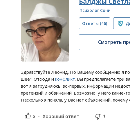
Балджы Светл
Психолог Сочи
Ответы
(46)
Д
Смотреть пр
Здравствуйте Леонид. По Вашему сообщению я пон
шее". Отсюда и
конфликт
. Вы предполагаете три ва
вот я затрудняюсь: во-первых, информации недост
претензий и обвинений. Возможно, у него какие-т
Насколько я поняла, у Вас нет объяснений, почему о
1
6
Хороший ответ