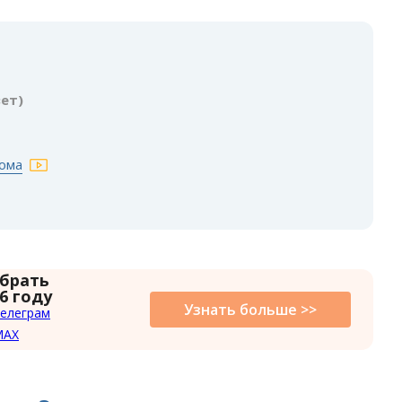
:
вет)
дома
 брать
6 году
Узнать больше >>
елеграм
MAX