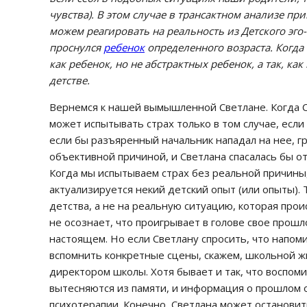
чувства). В этом случае в трансактном анализе пр
можем реагировать на реальность из Детского эго-с
проснулся
ребенок
определенного возраста. Когда
как ребенок, но не абстрактных ребенок, а так, к
детстве.
Вернемся к нашей вымышленной Светлане. Когда С
может испытывать страх только в том случае, если
если бы разъяренный начальник нападал на нее, гр
объективной причиной, и Светлана спасалась бы от
Когда мы испытываем страх без реальной причины,
актуализируется некий детский опыт (или опыты). 
детства, а не на реальную ситуацию, которая прои
не осознает, что проигрывает в голове свое прошл
настоящем. Но если Светлану спросить, что напоми
вспомнить конкретные сцены, скажем, школьной жи
директором школы. Хотя бывает и так, что воспом
вытесняются из памяти, и информация о прошлом 
психотерапии. Конечно, Светлана может остановить