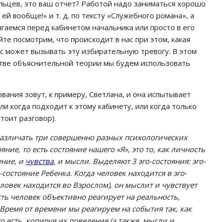
ьцев, это ваш отчет? Работой надо заниматься хорошо
ей вообще!» и т. д. по тексту «Служебного романа», а
ягаемся перед кабинетом начальника или просто в его
йте посмотрим, что происходит в нас при этом, какая
с может вызывать эту избирательную тревогу. В этом
стве объяснительной теории мы будем использовать
вания зовут, к примеру, Светлана, и она испытывает
ли когда подходит к этому кабинету, или когда только
тоит разговор).
различать три совершенно разных психологических
яние, то есть состояние нашего «Я», это то, как личность
ение, и
чувства
, и мысли. Выделяют 3 эго-состояния: эго-
-состояние Ребенка. Когда человек находится в эго-
ловек находится во Взрослом), он мыслит и чувствует
есть человек объективно реагирует на реальность,
Время от времени мы реагируем на события так, как
 есть, копируя их поведение (а также, мысли и