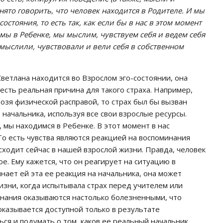
инято говорить, что человек находится в Родителе. И мы
остояния, то есть так, как если бы в нас в этом момент
 мы в Ребенке, мы мыслим, чувствуем себя и ведем себя
ак мыслили, чувствовали и вели себя в собственном
ветлана находится во Взрослом эго-состоянии, она
 есть реальная причина для такого страха. Например,
озя физической расправой, то страх был бы вызван
 начальника, используя все свои взрослые ресурсы.
 мы находимся в Ребенке. В этот момент в нас
То есть чувства являются реакцией на воспоминания
сходит сейчас в нашей взрослой жизни. Правда, человек
ое. Ему кажется, что он реагирует на ситуацию в
нает ей эта ее реакция на начальника, она может
зни, когда испытывала страх перед учителем или
инания оказываются настолько болезненными, что
оказывается доступной только в результате
ся и подумать о том, каков ее реальный начальник,