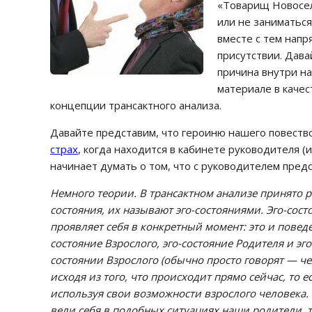
«Товарищ Новосел
или не заниматься 
вместе с тем напр
присутствии. Дава
причина внутри на
материале в каче
концепции трансактного анализа.
Давайте представим, что героиню нашего повество
страх
, когда находится в кабинете руководителя (и
начинает думать о том, что с руководителем предс
Немного теории. В трансактном анализе принято 
состояния, их называют эго-состояниями. Эго-состо
проявляет себя в конкретный момент: это и повед
состояние Взрослого, эго-состояние Родителя и эго
состоянии Взрослого (обычно просто говорят — че
исходя из того, что происходит прямо сейчас, то 
используя свои возможности взрослого человека. 
вели себя в подобных ситуациях наши родители, то