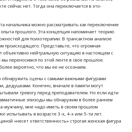
те сейчас нет. Тогда она переключается в это-
та начальника можно рассматривать как переключение
ю опыта прошлого. Эта концепция напоминает теорию
ожностей для психотерапии. В трансактном анализе
зм происходящего. Представьте, что огромная
ет объективно нейтральную ситуацию в настоящем с
мы переносимся по этой ленте в свое прошлое.
более вероятно, что мы ее не осознаем.
но обнаружить сцены с самыми важными фигурами
, дедушками. Конечно, вначале в памяти могут
пытывали тревогу перед преподавателем. Но если идти
равматичные эпизоды мы обнаружим в более раннем
ка-мужчину, мне надо иметь в своем прошлом
ог испытывать в возрасте 3-х, 4-х или 5-ти лет.
щиной «несет ответственность» строгая женская фигура