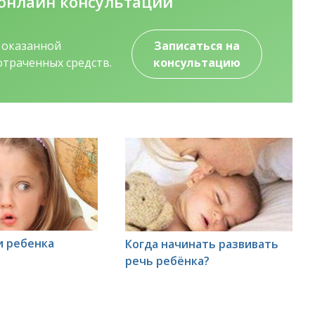
онлайн консультаций
о оказанной
Записаться на
траченных средств.
консультацию
и ребенка
Когда начинать развивать
речь ребёнка?