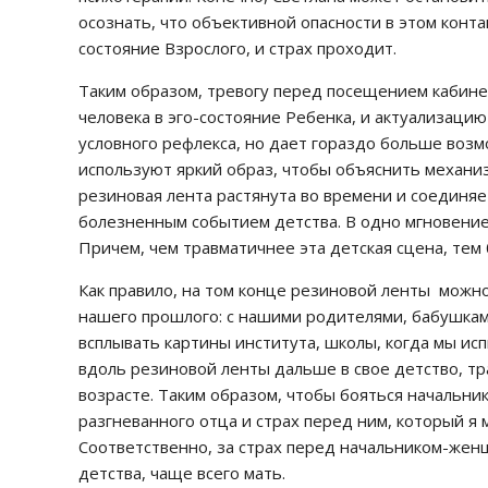
осознать, что объективной опасности в этом контак
состояние Взрослого, и страх проходит.
Таким образом, тревогу перед посещением кабине
человека в эго-состояние Ребенка, и актуализаци
условного рефлекса, но дает гораздо больше возм
используют яркий образ, чтобы объяснить механи
резиновая лента растянута во времени и соединя
болезненным событием детства. В одно мгновение 
Причем, чем травматичнее эта детская сцена, тем 
Как правило, на том конце резиновой ленты мож
нашего прошлого: с нашими родителями, бабушками
всплывать картины института, школы, когда мы ис
вдоль резиновой ленты дальше в свое детство, т
возрасте. Таким образом, чтобы бояться начальни
разгневанного отца и страх перед ним, который я м
Соответственно, за страх перед начальником-жен
детства, чаще всего мать.