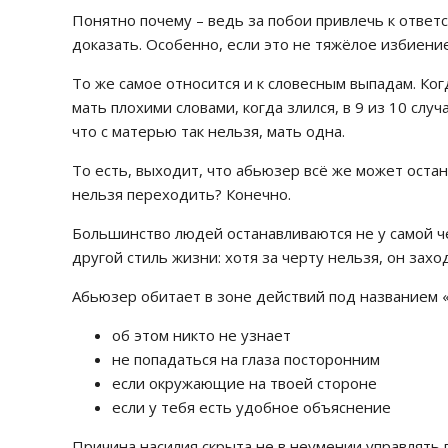
Понятно почему – ведь за побои привлечь к ответс
доказать. Особенно, если это не тяжёлое избиение,
То же самое относится и к словесным выпадам. Ко
мать плохими словами, когда злился, в 9 из 10 слу
что с матерью так нельзя, мать одна.
То есть, выходит, что абьюзер всё же может остан
нельзя переходить? Конечно.
Большинство людей останавливаются не у самой че
другой стиль жизни: хотя за черту нельзя, он за
Абьюзер обитает в зоне действий под названием «
об этом никто не узнает
не попадаться на глаза посторонним
если окружающие на твоей стороне
если у тебя есть удобное объяснение
Причина насилия скрыта не в неумении управлять г