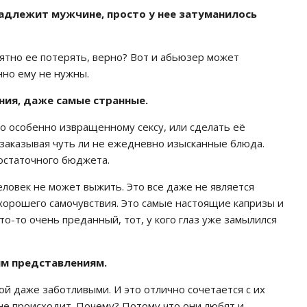
адлежит мужчине, просто у нее затуманилось
ятно ее потерять, верно? Вот и абьюзер может
нно ему не нужны.
ия, даже самые странные.
о особенно извращенному сексу, или сделать её
 заказывая чуть ли не ежедневно изысканные блюда.
остаточного бюджета.
еловек не может выжить. Это все даже не является
хорошего самочувствия. Это самые настоящие капризы и
то-то очень преданный, тот, у кого глаз уже замылился
ым представлениям.
 даже заботливыми. И это отлично сочетается с их
не происходит. Почему? Потому что они любят и