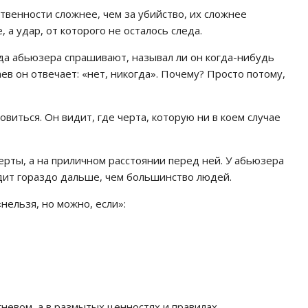
твенности сложнее, чем за убийство, их сложнее
 а удар, от которого не осталось следа.
гда абьюзера спрашивают, называл ли он когда-нибудь
чаев он отвечает: «нет, никогда». Почему? Просто потому,
овиться. Он видит, где черта, которую ни в коем случае
рты, а на приличном расстоянии перед ней. У абьюзера
ходит гораздо дальше, чем большинство людей.
нельзя, но можно, если»:
невом, а в размытых ценностях и правилах.