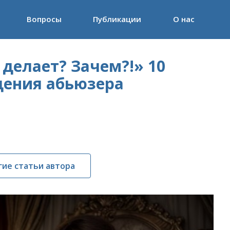
Вопросы
Публикации
О нас
 делает? Зачем?!» 10
дения абьюзера
гие статьи автора