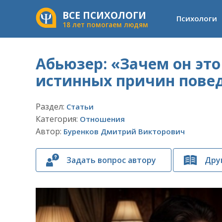
ВСЕ ПСИХОЛОГИ
Психологи
18 лет помогаем людям
Абьюзер: «Зачем он это
истинных причин пове
Раздел:
Статьи
Категория:
Отношения
Автор:
Буренков Дмитрий Викторович
Задать вопрос автору
Дру