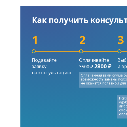
Как получить консуль
1
2
3
Подавайте
Оплачивайте
Выб
2800 ₽
заявку
и в
3500 ₽
на консультацию
Оплаченная вами сумма бу
возможность замены психол
не окажется полезной для 
Псих
удоб
либо
смож
опла