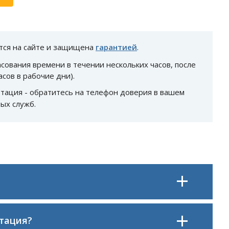
тся на сайте и защищена
гарантией
.
асования времени в течении нескольких часов, после
асов в рабочие дни).
ьтация - обратитесь на телефон доверия в вашем
ых служб.
ьтация?
ку 20% на первую консультацию.