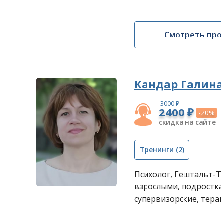
Смотреть пр
Кандар Галин
3000 ₽
2400 ₽
-20%
скидка на сайте
Тренинги
(2)
Психолог, Гештальт-Т
взрослыми, подростк
супервизорские, тера