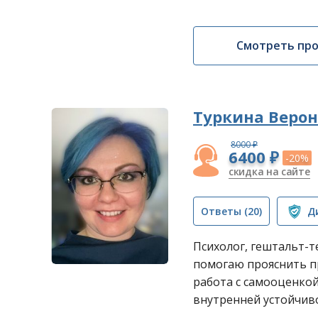
Смотреть пр
Туркина Веро
8000 ₽
6400 ₽
-20%
скидка на сайте
Ответы
(20)
Д
Психолог, гештальт-
помогаю прояснить пр
работа с самооценко
внутренней устойчив