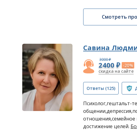
Смотреть пр
Савина Людми
3000 ₽
2400 ₽
-20%
скидка на сайте
Ответы
(125)
Психолог,гештальт-те
общении,депрессия,п
отношения,семейное 
достижение целей.
Бо