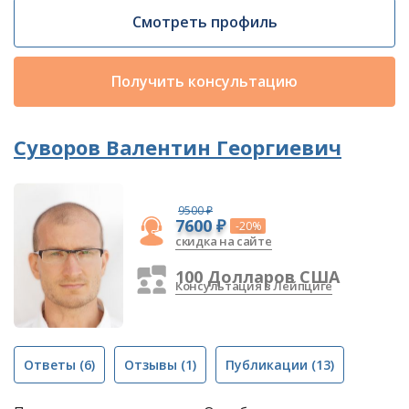
Смотреть профиль
Получить консультацию
Суворов Валентин Георгиевич
9500 ₽
7600 ₽
-20%
скидка на сайте
100 Долларов США
Консультация в Лейпциге
Ответы
(6)
Отзывы
(1)
Публикации
(13)