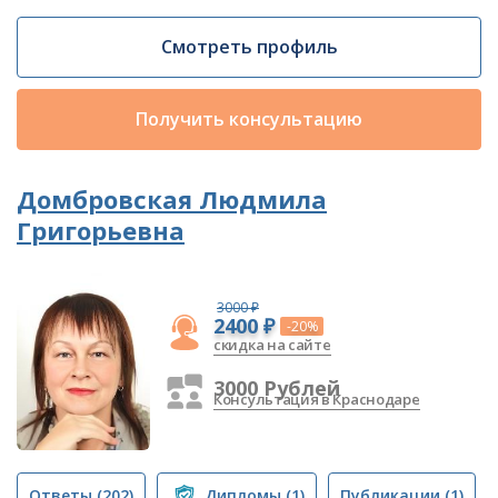
Смотреть профиль
Получить консультацию
Домбровская Людмила
Григорьевна
3000 ₽
2400 ₽
-20%
скидка на сайте
3000 Рублей
Консультация в Краснодаре
Ответы
(202)
Дипломы
(1)
Публикации
(1)