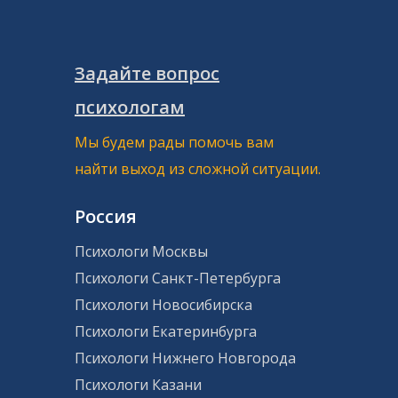
Гарантии от сообщества «Все
психологи»
Задайте вопрос
психологам
Мы гарантируем качество предоставляемых услуг.
Если консультация не удовлетворила ваши
Мы будем рады помочь вам
ожидания или выбранный психолог вам не
найти выход из сложной ситуации.
подходит, мы обеспечим замену специалиста или
возврат средств. Мы стремимся обеспечить
надежность и безопасность каждого клиента.
Россия
Психологи Москвы
Психологи Санкт-Петербурга
Психологи Новосибирска
Психологи Екатеринбурга
Психологи Нижнего Новгорода
Психологи Казани