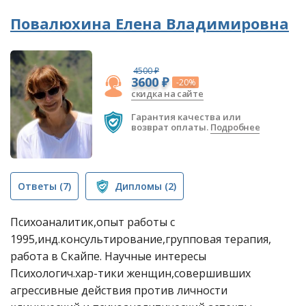
Повалюхина Елена Владимировна
4500 ₽
3600 ₽
-20%
скидка на сайте
Гарантия качества или
возврат оплаты.
Подробнее
Ответы
(7)
Дипломы
(2)
Психоаналитик,опыт работы с
1995,инд.консультирование,групповая терапия,
работа в Скайпе. Научные интересы
Психологич.хар-тики женщин,совершивших
агрессивные действия против личности