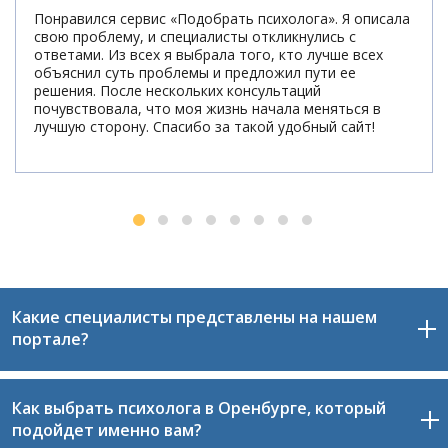
Понравился сервис «Подобрать психолога». Я описала
свою проблему, и специалисты откликнулись с
ответами. Из всех я выбрала того, кто лучше всех
объяснил суть проблемы и предложил пути ее
решения. После нескольких консультаций
почувствовала, что моя жизнь начала меняться в
лучшую сторону. Спасибо за такой удобный сайт!
Какие специалисты представлены на нашем
портале?
Как выбрать психолога в Оренбурге, который
На нашем сайте размещены только проверенные и
подойдет именно вам?
квалифицированные специалисты Оренбурга,