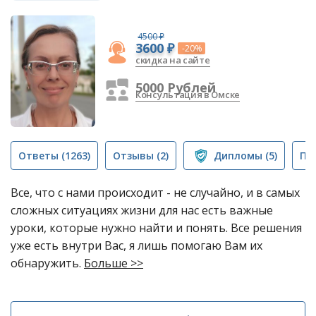
4500 ₽
3600 ₽
-20%
скидка на сайте
5000 Рублей
Консультация в Омске
Ответы
(1263)
Отзывы
(2)
Дипломы
(5)
Пу
Все, что с нами происходит - не случайно, и в самых
сложных ситуациях жизни для нас есть важные
уроки, которые нужно найти и понять. Все решения
уже есть внутри Вас, я лишь помогаю Вам их
обнаружить.
Больше >>