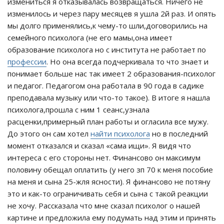
измениться я отказывалась возвращаться. Ничего не
изменилось и через пару месяцев я ушла 2й раз. И опять
мы долго применялись,к чему-то шли,договорились на
семейного психолога (не его мамы,она имеет
образование психолога но с института не работает по
профессии
. Но она всегда подчеркивала то что знает и
понимает больше нас так имеет 2 образования-психолог
и педагог. Педагогом она работала в 90 года в садике
преподавала музыку или что-то такое). В итоге я нашла
психолога,прошла с ним 1 сеанс,узнала
расценки,примерный план работы и огласила все мужу.
До этого он сам хотел
найти психолога
но в последний
момент отказался и сказал «сама ищи». Я видя что
интереса с его стороны нет. Финансово он максимум
половину обещал оплатить (у него зп 70 к меня пособие
на меня и сына 25-жля ясности). Я финансово не потяну
это и как-то ограничивать себя и сына с такой реакции
не хочу. Рассказала что мне сказал психолог о нашей
картине и предложила ему подумать над этим и принять