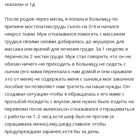
сказала» и тд
После родов через месяц я попала в больницу по
причине мостопатии,грудь съело на 3/4 и начался
некроз ткани. Муж отказывался помогать с массажем
груди,я своими силами добиралась до акушерок для
массажа или врачей для лечения груди. За 1 неделю я
перенесла 2 чистки груди. Муж стал говорить что он не
обязан ничего-не приходить в больницу,не сидеть с
сыном (его мама переехала к нам домой и они скрывали
это от меня) не содержать меня с сыном,а мое законное
пособие он позволяет нам тратить на наши нужды. Он
создавал ситуации чтобы я обращалась к его маме с
просьбой посидеть с внуком ,мне нужно было ездить на
перевязки после выписки,он отказывался отпрашиваться
с работы на 1-2 часа,хотя шеф был не против (я
спрашивала лично),ему,шефу,главное чтобы
предупреждали заранее,хотя бы за день.