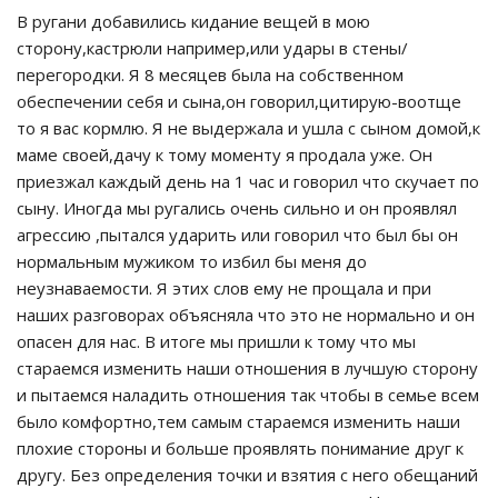
В ругани добавились кидание вещей в мою
сторону,кастрюли например,или удары в стены/
перегородки. Я 8 месяцев была на собственном
обеспечении себя и сына,он говорил,цитирую-воотще
то я вас кормлю. Я не выдержала и ушла с сыном домой,к
маме своей,дачу к тому моменту я продала уже. Он
приезжал каждый день на 1 час и говорил что скучает по
сыну. Иногда мы ругались очень сильно и он проявлял
агрессию ,пытался ударить или говорил что был бы он
нормальным мужиком то избил бы меня до
неузнаваемости. Я этих слов ему не прощала и при
наших разговорах объясняла что это не нормально и он
опасен для нас. В итоге мы пришли к тому что мы
стараемся изменить наши отношения в лучшую сторону
и пытаемся наладить отношения так чтобы в семье всем
было комфортно,тем самым стараемся изменить наши
плохие стороны и больше проявлять понимание друг к
другу. Без определения точки и взятия с него обещаний