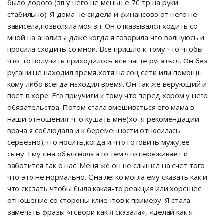
было дорого (зп у него не меньше 70 тр на руки
стабильно). Я дома не сидела и финансово от него не
зависела,позволяла моя зп. Он отказывался ходить со
мной на анализы даже когда я говорила что волнуюсь и
просила сходить со мной. Все пришло к тому что чтобы
что-то получить приходилось все чаще ругаться. Он без
ругани не находил время,хотя на соц сети или помощь
кому либо всегда находил время. Он так же верующий и
поет в хоре. Его приучили к тому что перед хором у него
обязательства. Потом стала вмешиваться его мама в
наши отношения-что кушать мне(хотя рекомендации
врача я соблюдала и к беременности относилась
серьезно),что носить,когда и что готовить мужу,её
сыну. Ему она объясняла это тем что переживает и
заботится так о нас. Меня же он не слышал на счет того
что это не нормально. Она легко могла ему сказать как и
что сказать чтобы была какая-то реакция или хорошее
отношение со стороны клиентов к примеру. Я стала
замечать фразы «говори как я сказала», «делай как я