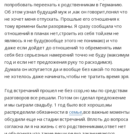
попробовать переехать к родственникам в Германию.
Об этом узнал будущий муж и ,как он говорит,понял что
не хочет меня отпускать. Прошлые его отношения к
тому времени были разорваны. Я сразу сообщала что
отношений в планах нет,строить из себя той,кем не
являюсь я не буду(вообще этого не понимаю) и что
даже если дойдет до отношений то обременять ими
себя без серьезных намерений точно не буду (максимум
год и если нет предложения руку то расходимся).
Думала он испугается да и вообще без какой-то позиции
не хотелось даже начинать,чтобы не тратить время зря.
Год встречаний прошел не без ссор,но мы по средствам
разговоров все решали. Потом он сделал предложение
и мы сыграли свадьбу. 1 год было всё хорошо,мы
распределили обязанности в
семье
,все важные моменты
обсудили еще на стадии встречаний. Вплоть до вопроса
согласна ли я на жизнь с его родственниками,ответ нет
и объяснила что такие вещи редко заканчиваются