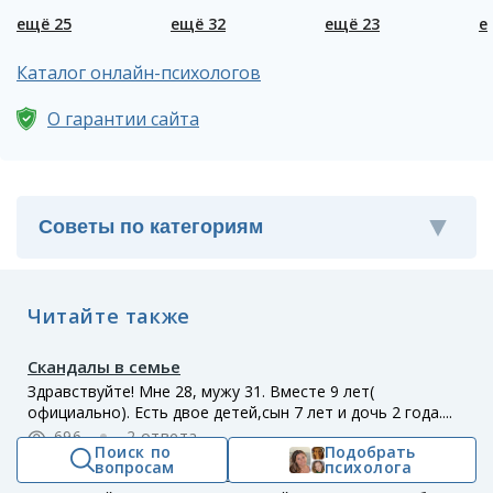
депрессия
ещё 25
ещё 32
ещё 23
е
Каталог онлайн-психологов
О гарантии сайта
Читайте также
Скандалы в семье
Здравствуйте! Мне 28, мужу 31. Вместе 9 лет(
официально). Есть двое детей,сын 7 лет и дочь 2 года....
696
2 ответа
Поиск по
Подобрать
вопросам
психолога
Беременна, скандалы в семье