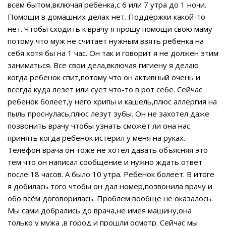
всем бытом,включая ребенка,с 6 или 7 утра до 1 ночи.
Помощи в домашних делах нет. Поддержки какой-то
нет. Чтобы сходить к врачу я прошу помощи свою маму
потому что муж не считает нужным взять ребенка на
себя хотя бы на 1 час. Он так и говорит я не должен этим
заниматься. Все свои дела,включая гигиену я делаю
когда ребенок спит,потому что он активный очень и
всегда куда лезет или сует что-то в рот себе. Сейчас
ребенок болеет,у него хрипы и кашель,плюс аллергия на
пыль проснулась,плюс лезут зубы. Он не захотел даже
позвонить врачу чтобы узнать сможет ли она нас
принять когда ребенок истерил у меня на руках.
Телефон врача он тоже не хотел давать объясняя это
тем что он написал сообщение и нужно ждать ответ
после 18 часов. А было 10 утра. Ребенок болеет. В итоге
я добилась того чтобы он дал номер,позвонила врачу и
обо всём договорилась. Проблем вообще не оказалось.
Мы сами добрались до врача,не имея машину,она
только у мужа ,в город и прошли осмотр. Сейчас мы