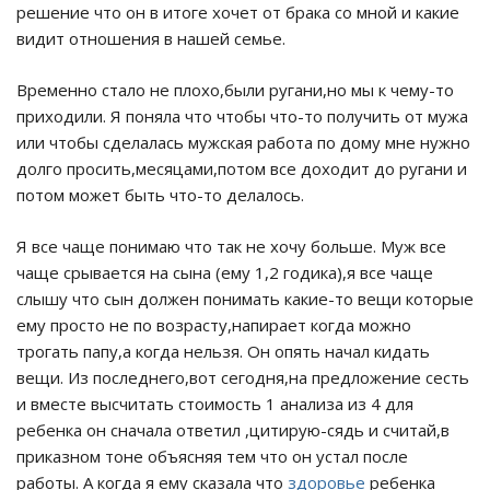
решение что он в итоге хочет от брака со мной и какие
видит отношения в нашей семье.
Временно стало не плохо,были ругани,но мы к чему-то
приходили. Я поняла что чтобы что-то получить от мужа
или чтобы сделалась мужская работа по дому мне нужно
долго просить,месяцами,потом все доходит до ругани и
потом может быть что-то делалось.
Я все чаще понимаю что так не хочу больше. Муж все
чаще срывается на сына (ему 1,2 годика),я все чаще
слышу что сын должен понимать какие-то вещи которые
ему просто не по возрасту,напирает когда можно
трогать папу,а когда нельзя. Он опять начал кидать
вещи. Из последнего,вот сегодня,на предложение сесть
и вместе высчитать стоимость 1 анализа из 4 для
ребенка он сначала ответил ,цитирую-сядь и считай,в
приказном тоне объясняя тем что он устал после
работы. А когда я ему сказала что
здоровье
ребенка