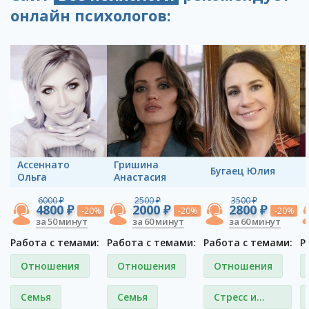
онлайн психологов:
Ассеннато
Гришина
Бугаец Юлия
Ольга
Анастасия
6000 ₽
2500 ₽
3500 ₽
4800 ₽
2000 ₽
2800 ₽
-20%
-20%
-20%
за 50 минут
за 60 минут
за 60 минут
Работа с темами:
Работа с темами:
Работа с темами:
Р
Отношения
Отношения
Отношения
Семья
Семья
Стресс и