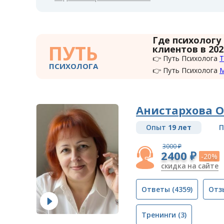
Где психологу
ПУТЬ
клиентов в 202
👉 Путь Психолога
Т
ПСИХОЛОГА
👉 Путь Психолога
Анистархова О
Опыт
19 лет
П
3000 ₽
2400 ₽
-20%
скидка на сайте
Ответы
(4359)
Отз
Тренинги
(3)