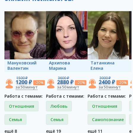
Мануковский
Архипова
Татанкина
Валентин
Марина
Елена
1500 ₽
3600 ₽
3000 ₽
1200 ₽
2880 ₽
2400 ₽
-20%
-20%
-20%
за 50 минут
за 50 минут
за 50 минут
Работа с темами:
Работа с темами:
Работа с темами:
Р
Отношения
Любовь
Отношения
Семья
Семья
Самопознание
ещё 8
ещё 19
ещё 11
е