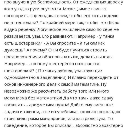
про выученную беспомощность. От ежедневных двоек у
кого угодно руки опустятся. Может, имеет смысл
поговорить с преподавателем, чтобы его хоть неделю
не аттестовали? По крайней мере так, чтобы это было
видно ребёнку. Логическое мышление само по себе не
развивается, увы. Его развивают. Например - у танка
есть шестерёнки? - А Вы спросите - а ты сам как
думаешь? А почему? Он и будет учиться строить
предположения и обосновывать их, делать выводы.
Например - а почему шестерёнка называется
шестерёнкой? ( По числу зубьев, участвующих
одномоментно в зацеплении) И плавно переходить от
основ инженерного дела к самой математике. Ну
невозможно же рассчитать работу того или иного
механизма без математики! Да что там - даже сдачу
сосчитать - арифметика нужна! Дайте ему смешные
задачи из жизни, а не из учебника - сколько шоколадок
стоит килограмм мандаринов, или кастрюля супа. То
поведение, которое Вы описали - абсолютно характерно