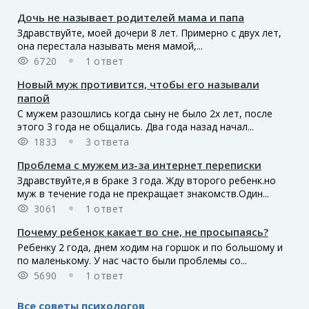
Дочь не называет родителей мама и папа
Здравствуйте, моей дочери 8 лет. Примерно с двух лет,
она перестала называть меня мамой,...
6720
1 ответ
Новый муж противится, чтобы его называли
папой
С мужем разошлись когда сыну не было 2х лет, после
этого 3 года не общались. Два года назад начал...
1833
3 ответа
Проблема с мужем из-за интернет переписки
Здравствуйте,я в браке 3 года. Жду второго ребенк.но
муж в течение года не прекращает знакомств.Один...
3061
1 ответ
Почему ребенок какает во сне, не просыпаясь?
Ребенку 2 года, днем ходим на горшок и по большому и
по маленькому. У нас часто были проблемы со...
5690
1 ответ
Все советы психологов