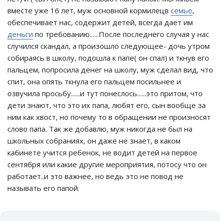
вместе уже 16 лет, муж основной кормилецв
семье
,
обеспечивает нас, содержит детей, всегда дает им
деньги
по требованию......После последнего случая у нас
случился скандал, а произошло следующее- дочь утром
собираясь в школу, подошла к папе( он спал) и ткнув его
пальцем, попросила денег на школу, муж сделал вид, что
спит, она опять ткнула его пальцем посильнее и
озвучила просьбу......и тут понеслось......это притом, что
дети знают, что это их папа, любят его, сын вообще за
ним как хвост, но почему то в обращении не произносят
слово папа. Так же добавлю, муж никогда не был на
школьных собраниях, он даже не знает, в каком
кабинете учится ребенок, не водит детей на первое
сентября или какие другие мероприятия, потосу что он
работает..и это важнее, но ведь это не повод не
называть его папой.