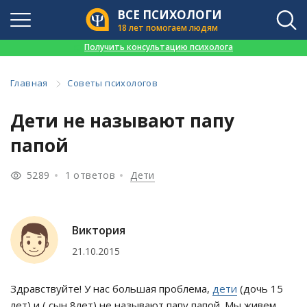
ВСЕ ПСИХОЛОГИ
18 лет помогаем людям
👉
Получить консультацию психолога
Главная
Советы психологов
Дети не называют папу
папой
5289
1 ответов
Дети
Виктория
21.10.2015
Здравствуйте! У нас большая проблема,
дети
(дочь 15
лет) и ( сын 8лет) не называют папу папой. Мы живем