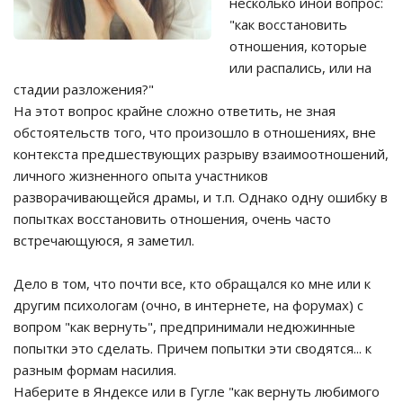
несколько иной вопрос:
"как восстановить
отношения, которые
или распались, или на
стадии разложения?"
На этот вопрос крайне сложно ответить, не зная
обстоятельств того, что произошло в отношениях, вне
контекста предшествующих разрыву взаимоотношений,
личного жизненного опыта участников
разворачивающейся драмы, и т.п. Однако одну ошибку в
попытках восстановить отношения, очень часто
встречающуюся, я заметил.
Дело в том, что почти все, кто обращался ко мне или к
другим психологам (очно, в интернете, на форумах) с
вопром "как вернуть", предпринимали недюжинные
попытки это сделать. Причем попытки эти сводятся... к
разным формам насилия.
Наберите в Яндексе или в Гугле "как вернуть любимого