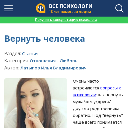
ВСЕ ПСИХОЛОГИ
18 лет помогаем людям
👉
Получить консультацию психолога
Вернуть человека
Раздел:
Статьи
Категория:
-
Отношения
Любовь
Автор:
Латыпов Илья Владимирович
Очень часто
встречаются
вопросы к
психологам
: как вернуть
мужа/жену/друга/
другого родственника
обратно. Под "вернуть"
чаще всего понимается