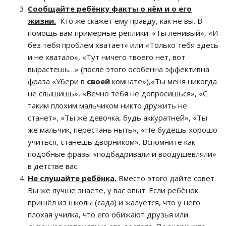
Сообщайте ребёнку факты о нём и о его
жизни.
Кто же скажет ему правду, как не вы. В
помощь вам примерные реплики: «Ты ленивый», «И
без тебя проблем хватает» или «Только тебя здесь
и не хватало», «Тут ничего твоего нет, вот
вырастешь…» (после этого особенна эффективна
фраза «Убери в
своей
комнате»),«Ты меня никогда
не слышишь», «Вечно тебя не допросишься», «С
таким плохим мальчиком никто дружить не
станет», «Ты же девочка, будь аккуратней», «Ты
же мальчик, перестань ныть», «Не будешь хорошо
учиться, станешь дворником». Вспомните как
подобные фразы «подбадривали и воодушевляли»
в детстве вас.
Не слушайте ребёнка.
Вместо этого дайте совет.
Вы же лучше знаете, у вас опыт. Если ребёнок
пришёл из школы (сада) и жалуется, что у него
плохая училка, что его обижают друзья или