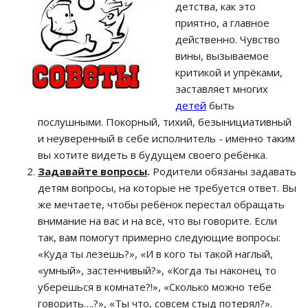
детства, как это
приятно, а главное
действенно. Чувство
вины, вызываемое
критикой и упрёками,
заставляет многих
детей
быть
послушными. Покорный, тихий, безынициативный
и неуверенный в себе исполнитель - именно таким
вы хотите видеть в будущем своего ребёнка.
Задавайте вопросы
.
Родители обязаны задавать
детям вопросы, на которые не требуется ответ. Вы
же мечтаете, чтобы ребёнок перестал обращать
внимание на вас и на всё, что вы говорите. Если
так, вам помогут примерно следующие вопросы:
«Куда ты лезешь?», «И в кого ты такой наглый,
«умный», застенчивый?», «Когда ты наконец то
уберешься в комнате?!», «Сколько можно тебе
говорить….?», «Ты что, совсем стыд потерял?».