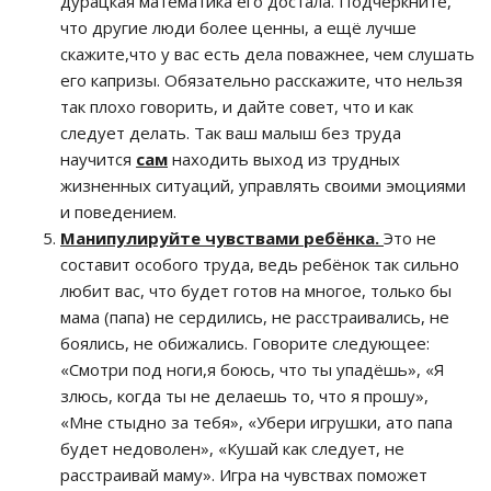
дурацкая математика его достала. Подчеркните,
что другие люди более ценны, а ещё лучше
скажите,что у вас есть дела поважнее, чем слушать
его капризы. Обязательно расскажите, что нельзя
так плохо говорить, и дайте совет, что и как
следует делать. Так ваш малыш без труда
научится
сам
находить выход из трудных
жизненных ситуаций, управлять своими эмоциями
и поведением.
Манипулируйте чувствами ребёнка.
Это не
составит особого труда, ведь ребёнок так сильно
любит вас, что будет готов на многое, только бы
мама (папа) не сердились, не расстраивались, не
боялись, не обижались. Говорите следующее:
«Смотри под ноги,я боюсь, что ты упадёшь», «Я
злюсь, когда ты не делаешь то, что я прошу»,
«Мне стыдно за тебя», «Убери игрушки, ато папа
будет недоволен», «Кушай как следует, не
расстраивай маму». Игра на чувствах поможет