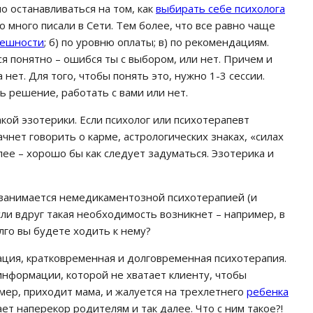
о останавливаться на том, как
выбирать себе психолога
о много писали в Сети. Тем более, что все равно чаще
ешности
; б) по уровню оплаты; в) по рекомендациям.
ся понятно – ошибся ты с выбором, или нет. Причем и
нет. Для того, чтобы понять это, нужно 1-3 сессии.
ь решение, работать с вами или нет.
кой эзотерики. Если психолог или психотерапевт
чнет говорить о карме, астрологических знаках, «силах
лее – хорошо бы как следует задуматься. Эзотерика и
й занимается немедикаментозной психотерапией (и
сли вдруг такая необходимость возникнет – например, в
олго вы будете ходить к нему?
ация, кратковременная и долговременная психотерапия.
информации, которой не хватает клиенту, чтобы
имер, приходит мама, и жалуется на трехлетнего
ребенка
ает наперекор родителям и так далее. Что с ним такое?!