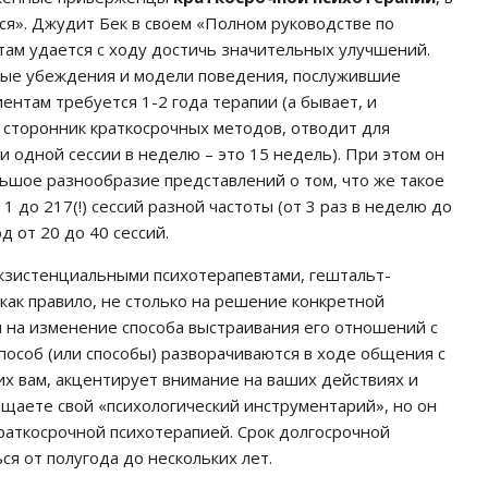
тся». Джудит Бек в своем «Полном руководстве по
там удается с ходу достичь значительных улучшений.
ые убеждения и модели поведения, послужившие
ентам требуется 1-2 года терапии (а бывает, и
 сторонник краткосрочных методов, отводит для
ри одной сессии в неделю – это 15 недель). При этом он
ольшое разнообразие представлений о том, что же такое
 1 до 217(!) сессий разной частоты (от 3 раз в неделю до
д от 20 до 40 сессий.
кзистенциальными психотерапевтами, гештальт-
 как правило, не столько на решение конкретной
м на изменение способа выстраивания его отношений с
способ (или способы) разворачиваются в ходе общения с
их вам, акцентирует внимание на ваших действиях и
гащаете свой «психологический инструментарий», но он
краткосрочной психотерапией. Срок долгосрочной
ся от полугода до нескольких лет.