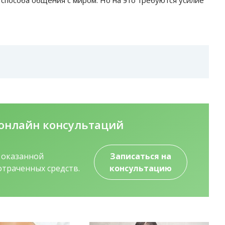
е способа общения с миром. Но на это требуются усилие
онлайн консультаций
о оказанной
Записаться на
траченных средств.
консультацию