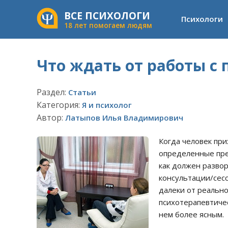
ВСЕ ПСИХОЛОГИ
Психологи
18 лет помогаем людям
Что ждать от работы с
Раздел:
Статьи
Категория:
Я и психолог
Автор:
Латыпов Илья Владимирович
Когда человек прих
определенные пре
как должен развор
консультации/сесс
далеки от реальн
психотерапевтичес
нем более ясным.