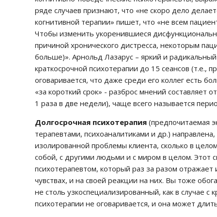
ряде случаев признают, что «не скоро дело делае
когнитивной терапии» пишет, что «не всем пациен
Чтобы изменить укоренившиеся дисфункциональн
причиной хронического дистресса, некоторым паци
больше)». Арнольд Лазарус – яркий и радикальный
краткосрочной психотерапии до 15 сеансов (т.е., п
оговаривается, что даже среди его коллег есть б
«за короткий срок» - разброс мнений составляет от
1 раза в две недели), чаще всего называется перио
Долгосрочная психотерапия
(предпочитаемая э
терапевтами, психоаналитиками и др.)
направлена,
изолированной проблемы клиента, сколько в цело
собой, с другими людьми и с миром в целом. Этот 
психотерапевтом, который раз за разом отражает 
чувствах, и на своей реакции на них. Вы тоже обо
не столь узкоспециализированный, как в случае с 
психотерапии не оговаривается, и она может длить