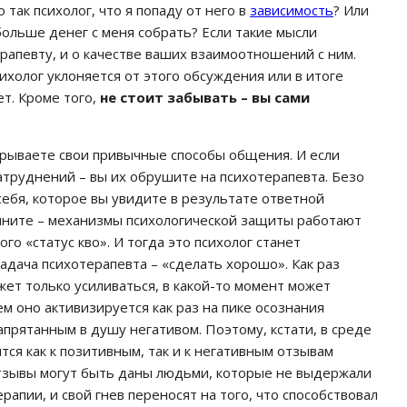
 так психолог, что я попаду от него в
зависимость
? Или
ольше денег с меня собрать? Если такие мысли
ерапевту, и о качестве ваших взаимоотношений с ним.
сихолог уклоняется от этого обсуждения или в итоге
т. Кроме того,
не стоит забывать – вы сами
грываете свои привычные способы общения. И если
атруднений – вы их обрушите на психотерапевта. Безо
себя, которое вы увидите в результате ответной
омните – механизмы психологической защиты работают
го «статус кво». И тогда это психолог станет
адача психотерапевта – «сделать хорошо». Как раз
ет только усиливаться, в какой-то момент может
м оно активизируется как раз на пике осознания
апрятанным в душу негативом. Поэтому, кстати, в среде
ся как к позитивным, так и к негативным отзывам
 отзывы могут быть даны людьми, которые не выдержали
рапии, и свой гнев переносят на того, что способствовал