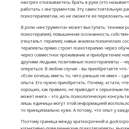
наотрез отказываетесь брать в руки (это называет
работать с инструментом. Эту самостоятельную ра
психотерапевтом, но не сможете ее переложить на
В роли «инструмента» может выступать: техники 
психотерапия); повышенная осознанность собстве
(гештальт-терапия); навык анализа психических со
терапевты прямо строят психотерапию через обуч
через совместное проживание и приобретение нов
другими людьми; позитивные психотерапевты – чер
опереться. В любом случае - вы приобретаете что-т
«Если хочешь иметь то, чего раньше не имел – сде
опыта. Его нужно приобретать. Почему, кстати, чт
хороших, как правило, не приводит к серьезным п
может книга – это дать психологическую консульт
лишь единицы могут этой информацией воспользов
то принципиально хуже. А потому, что опыт у каждо
Поэтому граница между краткосрочной и долгосро
когнитивно-поведечнеские психотерапевты, выр