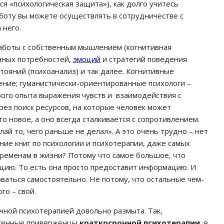
ся «психологическая защита»), как долго учитесь
боту вы можете осуществлять в сотрудничестве с
 него.
работы с собственным мышлением (когнитивная
нных потребностей,
эмоций
и стратегий поведения
стояний (психоанализ) и так далее. Когнитивные
ение; гуманистически-ориентированные психологи –
ого опыта выражения чувств и взаимодействия с
ез поиск ресурсов, на которые человек может
о новое, а оно всегда сталкивается с сопротивлением.
лай то, чего раньше не делал». А это очень трудно – нет
ение книг по психологии и психотерапии, даже самых
еременам в жизни? Потому что самое большое, что
ацию. То есть она просто предоставит информацию. И
аться самостоятельно. Не потому, что остальные чем-
го – свой.
чной психотерапией довольно размыта. Так,
аженные приверженцы
краткосрочной психотерапии
, в