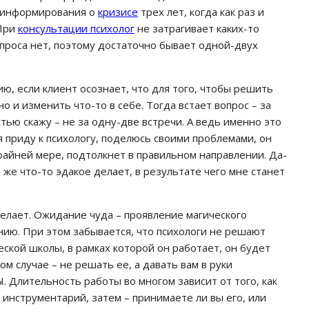
о информирования о
кризисе
трех лет, когда как раз и
 При
консультации психолог
не затрагивает каких-то
запроса нет, поэтому достаточно бывает одной-двух
ю, если клиент осознает, что для того, чтобы решить
но и изменить что-то в себе. Тогда встает вопрос – за
тью скажу – не за одну-две встречи. А ведь именно это
 приду к психологу, поделюсь своими проблемами, он
крайней мере, подтолкнет в правильном направлении. Да-
же что-то эдакое делает, в результате чего мне станет
делает. Ожидание чуда – проявление магического
нию. При этом забывается, что психологи не решают
еской школы, в рамках которой он работает, он будет
м случае – не решать ее, а давать вам в руки
лительность работы во многом зависит от того, как
 инструментарий, затем – принимаете ли вы его, или