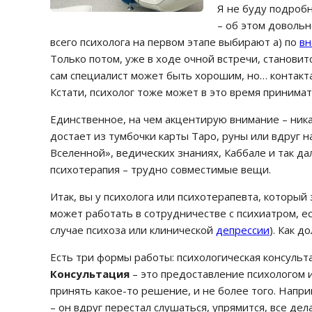
Я не буду подробн
– об этом довольн
всего психолога на первом этапе выбирают а) по
вн
Только потом, уже в ходе очной встречи, становит
сам специалист может быть хорошим, но… контакта 
Кстати, психолог тоже может в это время принимат
Единственное, на чем акцентирую внимание – ника
достает из тумбочки карты Таро, руны или вдруг на
Вселенной», ведических знаниях, Каббале и так да
психотерапия – трудно совместимые вещи.
Итак, вы у психолога или психотерапевта, которы
может работать в сотрудничестве с психиатром, е
случае психоза или клинической
депрессии
). Как д
Есть три формы работы: психологическая консульт
Консультация
– это предоставление психологом 
принять какое-то решение, и не более того. Напр
– он вдруг перестал слушаться, упрямится, все дел