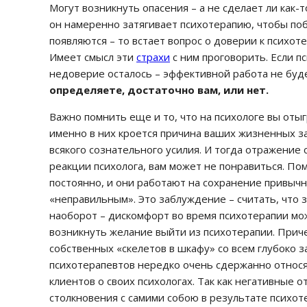
Могут возникнуть опасения – а не сделает ли как-то
он намеренно затягивает психотерапию, чтобы поб
появляются – то встает вопрос о доверии к психот
Имеет смысл эти
страхи
с ним проговорить. Если п
недоверие осталось – эффективной работа не буде
определяете, достаточно вам, или нет.
Важно помнить еще и то, что на психологе вы оты
именно в них кроется причина ваших жизненных з
всякого сознательного усилия. И тогда отражение 
реакции психолога, вам может не понравиться. П
постоянно, и они работают на сохранение привычно
«неправильным». Это заблуждение – считать, что з
наоборот – дискомфорт во время психотерапии мож
возникнуть желание выйти из психотерапии. Приче
собственных «скелетов в шкафу» со всем глубоко з
психотерапевтов нередко очень сдержанно относят
клиентов о своих психологах. Так как негативные
столкновения с самими собою в результате психоте