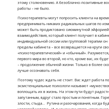
этому столкновению. А безоблачно-позитивные вос
работы – не было.
Психотерапевты могут попросить клиента на врем
предпринимать никаких радикальных шагов по изм
может быть продиктовано сиюминутной эйфорией. Н
взаимодействия, который клиент получает в кабине
индивидуальной сессии или групповой терапии он 
пределы кабинета – все возвращается на круги сво
«психотерапевтический» и «обычный». Разумеется,
первого мира во второй, но кто, кроме вас, их буд
– продолжение обычной жизни. Только в более ск
лучше осознавать себя.
Поэтому чудес ждать не стоит. Вас ждет работа по
экзистенциальные психологи называют «мужество
воплощать их в жизнь. На этом пути будут радостн
запутанным, вдруг стало простым и понятным. Гор
злости, стыда… Рутина и разочарования, когда буд