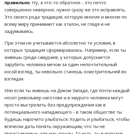
правильно
. Ну, а что-то обратное - это нечто
совершенно неверное, нужно сразу же это исправлять.
Это своего рода традиция, которую многие и многие по
всему миру принимают как эталон, не глядя и не
задумываясь.
При этом не учитываются абсолютно те условия, в
которых традиция сформировалась. Например, если ты
живешь среди самураев, у которых допускается
зарубить человека мечом за один непочтительный
косой взгляд, ты невольно станешь осмотрительней во
взглядах.
Или если ты живешь на Диком Западе, где почти каждый
носит револьвер наготове и в хмурого человека могут
просто выстрелить без предупреждения как в
потенциального нападающего - в таком обществе ты
будешь нарочито улыбаться. Ходить и улыбаться, чтобы
всячески дать понять окружающим, что ты не
представляешь для них угрозы. То есть, ты в порядке.