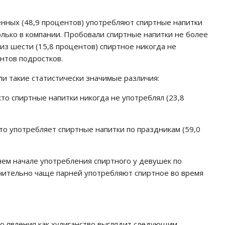
нных (48,9 процентов) употребляют спиртные напитки
олько в компании. Пробовали спиртные напитки не более
из шести (15,8 процентов) спиртное никогда не
нтов подростков.
и такие статистически значимые различия:
то спиртные напитки никогда не употреблял (23,8
то употребляет спиртные напитки по праздникам (59,0
нем начале употребления спиртного у девушек по
чительно чаще парней употребляют спиртное во время
го явления как хулиганство выглядит следующим