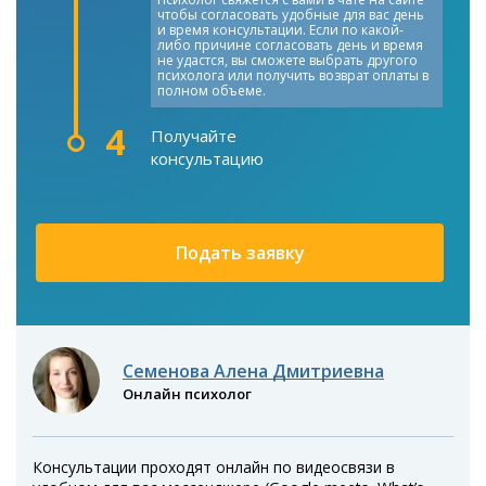
чтобы согласовать удобные для вас день
и время консультации. Если по какой-
либо причине согласовать день и время
не удастся, вы сможете выбрать другого
психолога или получить возврат оплаты в
полном объеме.
4
Получайте
консультацию
Подать заявку
Семенова Алена Дмитриевна
Онлайн психолог
Консультации проходят онлайн по видеосвязи в