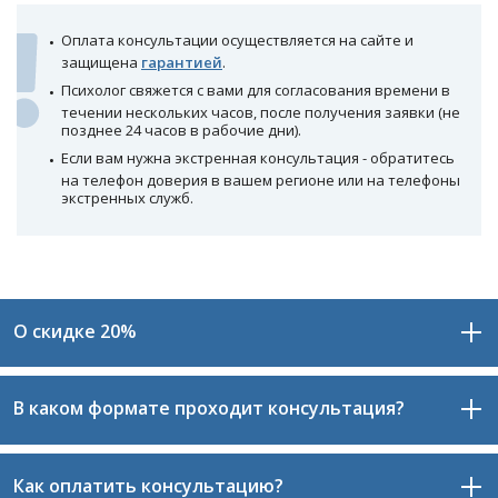
Оплата консультации осуществляется на сайте и
защищена
гарантией
.
Психолог свяжется с вами для согласования времени в
течении нескольких часов, после получения заявки (не
позднее 24 часов в рабочие дни).
Если вам нужна экстренная консультация - обратитесь
на телефон доверия в вашем регионе или на телефоны
экстренных служб.
О скидке 20%
В каком формате проходит консультация?
При записи через сайт вы получаете скидку 20% на
первую консультацию.
Также вы получаете гарантию от сайта: если
Как оплатить консультацию?
Консультация проходит в формате видео-общения,