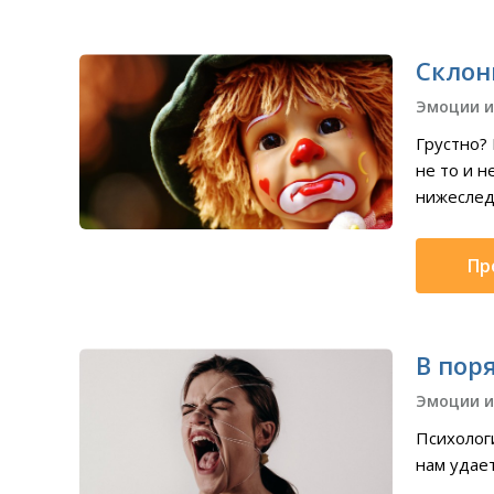
Склон
Эмоции и
Грустно? 
не то и н
нижеслед
Пр
В пор
Эмоции и
Психологи
нам удает