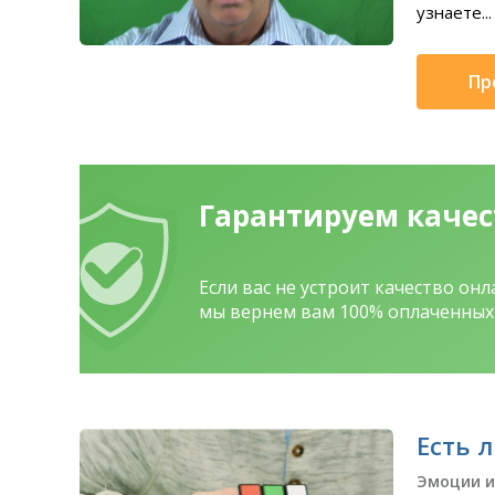
узнаете...
Пр
Гарантируем каче
Если вас не устроит качество он
мы вернем вам 100% оплаченных 
Есть л
Эмоции и