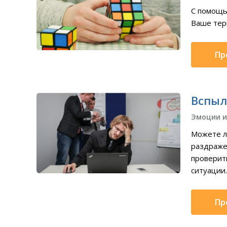
С помощь
Ваше терп
Пр
Вспыл
Эмоции и
Можете л
раздражен
проверит
ситуации..
Пр