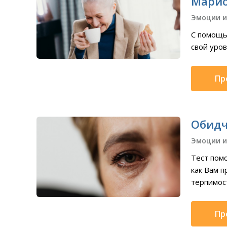
Марио
Эмоции и
С помощь
свой уров
Пр
Обидч
Эмоции и
Тест пом
как Вам п
терпимост
Пр