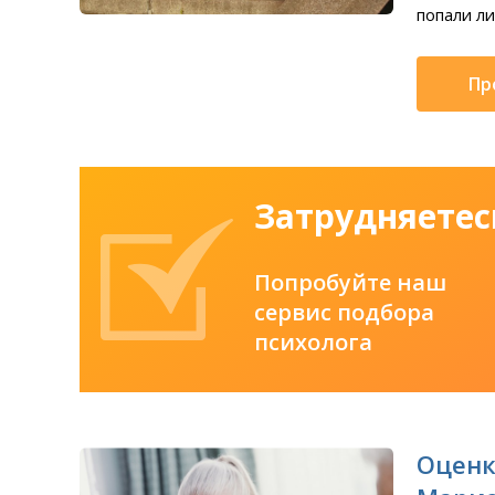
попали ли
Пр
Затрудняетес
Попробуйте наш
сервис подбора
психолога
Оценк