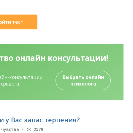
ойти тест
ство
онлайн консультации!
лайн-консультации,
Выбрать онлайн
средств.
психолога
и у Вас запас терпения?
 чувства
2579