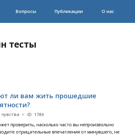
Вопросы
Публикации
О нас
н тесты
т ли вам жить прошедшие
ятности?
 чувства
1784
ожет проверить, насколько часто вы непроизвольно
водите отрицательные впечатления от минувшего, не