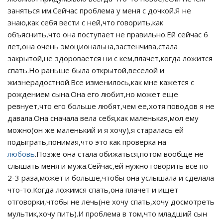
заняться им.Сейчас проблема у меня с дочкой.Я не
знаю,как себя вести с ней,что говорить,как
объяснить,что она поступает не правильно.Ей сейчас 6
лет,она очень эмоциональна,застенчива,стала
закрытой,не здоровается ни с кем,плачет,когда ложится
спать.Но раньше была открытой,веселой и
жизнерадостной.Все изменилось,как мне кажется с
рождением сына.Она его любит,но может еще
ревнует,что его больше любят,чем ее,хотя поводов я не
давала.Она сначала вела себя,как маленькая,мол ему
можно(он же маленький и я хочу),я старалась ей
подыграть,понимая,что это как проверка на
любовь
.Позже она стала обижаться,потом вообще не
слышать меня и мужа.Сейчас,ей нужно говорить все по
2-3 раза,может и больше,чтобы она услышала и сделала
что-то.Когда ложимся спать,она плачет и ищет
отговорки,чтобы не лечь(не хочу спать,хочу досмотреть
мультик,хочу пить).И проблема в том,что младший сын